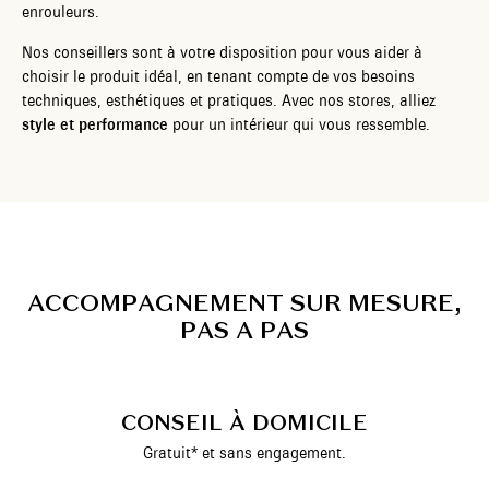
enrouleurs.
Nos conseillers sont à votre disposition pour vous aider à
choisir le produit idéal, en tenant compte de vos besoins
techniques, esthétiques et pratiques. Avec nos stores, alliez
style et performance
pour un intérieur qui vous ressemble.
A
C
C
O
M
P
A
G
N
E
M
E
N
T
S
U
R
M
E
S
U
R
E
,
P
A
S
A
P
A
S
CONSEIL À DOMICILE
Gratuit* et sans engagement.