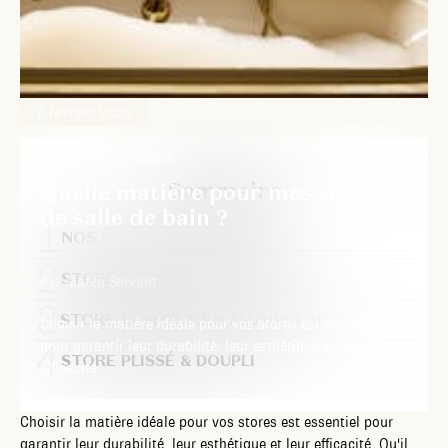
7 février 2025
GUIDES ET CONSEILS
Sommaire
Quelle matière pour mes stores
de salle de bain ?
NOS MODÈLES DE STORES
STORE VÉNITIEN EN BOIS
par Matéo Servant
STORE VÉNITIEN EN ALUMINIUM
Choisir la matière idéale pour vos stores est essentiel
pour garantir leur durabilité, leur esthétique et leur
STORE PLISSÉ & DOUPLI
efficacité.
Choisir la matière idéale pour vos stores est essentiel pour
garantir leur durabilité, leur esthétique et leur efficacité. Qu'il