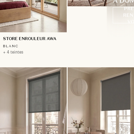
À DOM
PRE
REN
VO
STORE ENROULEUR AWA
BLANC
+ 4 teintes