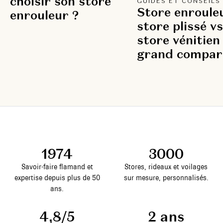
choisir son store
GUIDES ET CONSEILS
Store enroule
enrouleur ?
store plissé vs
store vénitien 
grand compara
1974
3000
Savoir-faire flamand et
Stores, rideaux et voilages
expertise depuis plus de 50
sur mesure, personnalisés.
ans.
4,8/5
2 ans