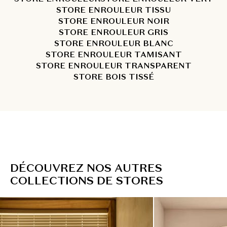
STORE ENROULEUR TISSU
STORE ENROULEUR NOIR
STORE ENROULEUR GRIS
STORE ENROULEUR BLANC
STORE ENROULEUR TAMISANT
STORE ENROULEUR TRANSPARENT
STORE BOIS TISSÉ
D
É
C
O
U
V
R
E
Z
N
O
S
A
U
T
R
E
S
C
O
L
L
E
C
T
I
O
N
S
D
E
S
T
O
R
E
S