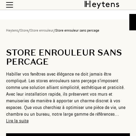
Heytens
/
Store
/
Store enrouleur
/
Store enrouleur sans percage
STORE ENROULEUR SANS
PERCAGE
Habiller vos fenêtres avec élégance ne doit jamais être
compliqué. Les stores enrouleurs sans perçage s’imposent
comme une solution alliant simplicité, esthétique et praticité.
Avec leur installation rapide, ils préservent vos murs et
menuiseries de manière à apporter un charme discret à vos
espaces. Que vous cherchiez à optimiser une pièce de vie, une
chambre ou un bureau, notre large gamme de références
disponibles s’adapte à tous vos besoins. Explorez des modèles
Lire la suite
variés et profitez d’un accompagnement personnalisé pour
choisir le store parfaitement adapté à votre intérieur. Chaque