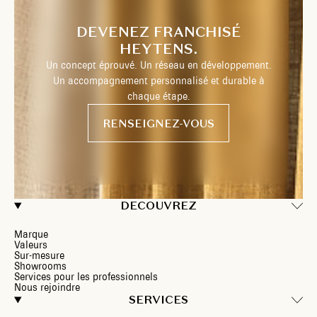
DEVENEZ FRANCHISÉ
HEYTENS.
Un concept éprouvé. Un réseau en développement.
Un accompagnement personnalisé et durable à
chaque étape.
RENSEIGNEZ-VOUS
DECOUVREZ
Marque
Valeurs
Sur-mesure
Showrooms
Services pour les professionnels
Nous rejoindre
SERVICES