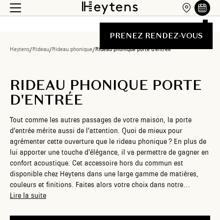
PRENEZ RENDEZ-VOUS
Heytens
/
Rideau
/
Rideau phonique
/
Rideau phonique porte d'entrée
RIDEAU PHONIQUE PORTE
D'ENTRÉE
Tout comme les autres passages de votre maison, la porte
d’entrée mérite aussi de l’attention. Quoi de mieux pour
agrémenter cette ouverture que le rideau phonique ? En plus de
lui apporter une touche d’élégance, il va permettre de gagner en
confort acoustique. Cet accessoire hors du commun est
disponible chez Heytens dans une large gamme de matières,
couleurs et finitions. Faites alors votre choix dans notre
collection de rideaux phoniques personnalisés pour une porte
Lire la suite
d’entrée plus fonctionnelle et accueillante.