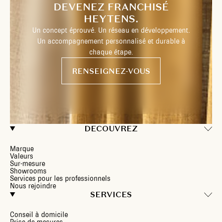
DEVENEZ FRANCHISÉ
HEYTENS.
Un concept éprouvé. Un réseau en développement.
Un accompagnement personnalisé et durable à
chaque étape.
RENSEIGNEZ-VOUS
DECOUVREZ
Marque
Valeurs
Sur-mesure
Showrooms
Services pour les professionnels
Nous rejoindre
SERVICES
Conseil à domicile