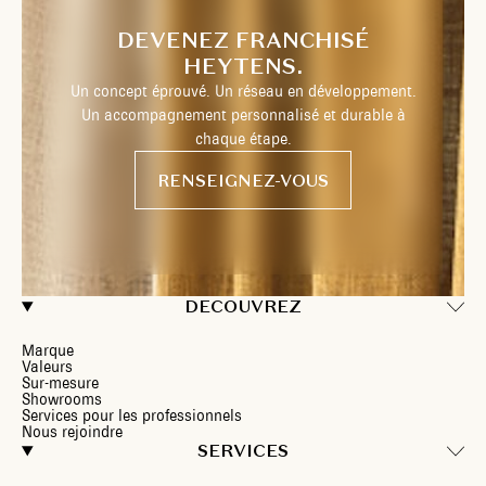
DEVENEZ FRANCHISÉ
HEYTENS.
Un concept éprouvé. Un réseau en développement.
Un accompagnement personnalisé et durable à
chaque étape.
RENSEIGNEZ-VOUS
DECOUVREZ
Marque
Valeurs
Sur-mesure
Showrooms
Services pour les professionnels
Nous rejoindre
SERVICES