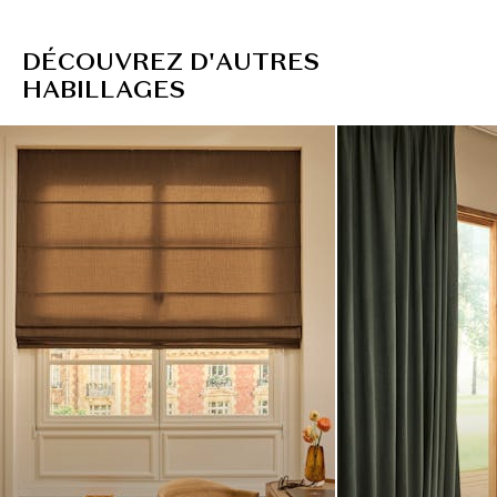
D
É
C
O
U
V
R
E
Z
D
'
A
U
T
R
E
S
H
A
B
I
L
L
A
G
E
S