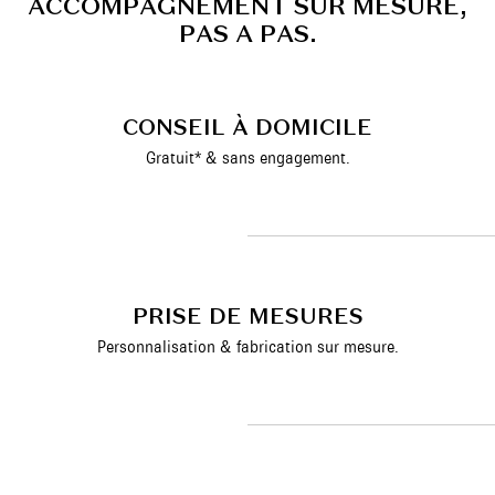
A
C
C
O
M
P
A
G
N
E
M
E
N
T
S
U
R
M
E
S
U
R
E
,
P
A
S
A
P
A
S
.
CONSEIL À DOMICILE
Gratuit* & sans engagement.
PRISE DE MESURES
Personnalisation & fabrication sur mesure.