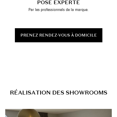
POSE EXPERTE
Par les professionnels de la marque.
PRENEZ RENDEZ-VOUS À DOMICILE
R
É
A
L
I
S
A
T
I
O
N
D
E
S
S
H
O
W
R
O
O
M
S