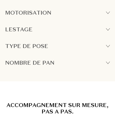
MOTORISATION
LESTAGE
TYPE DE POSE
NOMBRE DE PAN
A
C
C
O
M
P
A
G
N
E
M
E
N
T
S
U
R
M
E
S
U
R
E
,
P
A
S
A
P
A
S
.