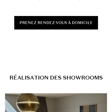
PRENEZ RENDEZ-VOUS À DOMICILE
R
É
A
L
I
S
A
T
I
O
N
D
E
S
S
H
O
W
R
O
O
M
S