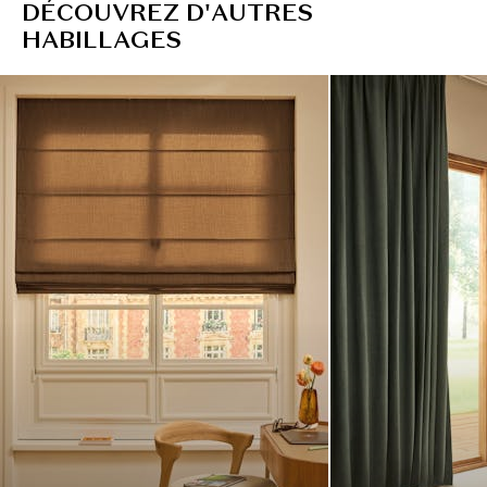
D
É
C
O
U
V
R
E
Z
D
'
A
U
T
R
E
S
H
A
B
I
L
L
A
G
E
S