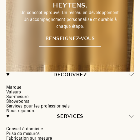
HEYTENS.
Un concept éprouvé. Un réseau en développement.
Un accompagnement personnalisé et durable à
chaque étape.
RENSEIGNEZ-VOUS
DECOUVREZ
Marque
Valeurs
Sur-mesure
Showrooms
Services pour les professionnels
Nous rejoindre
SERVICES
Conseil à domicile
Prise de mesures
Fabrication sur mesure