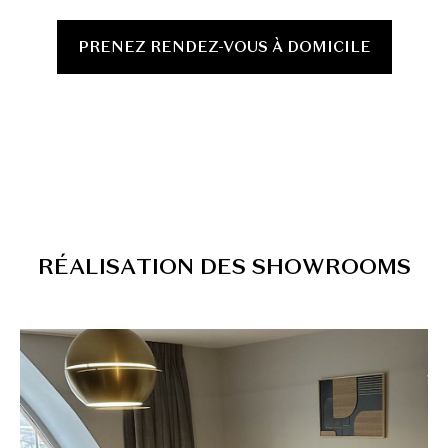
PRENEZ RENDEZ-VOUS À DOMICILE
R
É
A
L
I
S
A
T
I
O
N
D
E
S
S
H
O
W
R
O
O
M
S