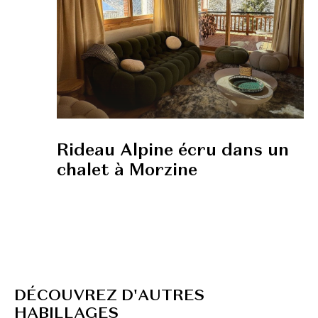
Rideau Alpine écru dans un
chalet à Morzine
D
É
C
O
U
V
R
E
Z
D
'
A
U
T
R
E
S
H
A
B
I
L
L
A
G
E
S