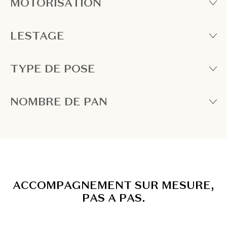
MOTORISATION
LESTAGE
TYPE DE POSE
NOMBRE DE PAN
A
C
C
O
M
P
A
G
N
E
M
E
N
T
S
U
R
M
E
S
U
R
E
,
P
A
S
A
P
A
S
.