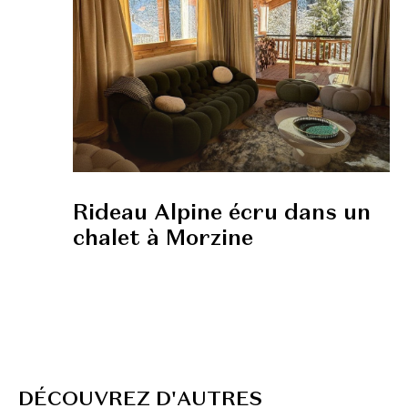
Rideau Alpine écru dans un
chalet à Morzine
D
É
C
O
U
V
R
E
Z
D
'
A
U
T
R
E
S