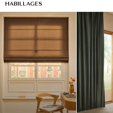
H
A
B
I
L
L
A
G
E
S