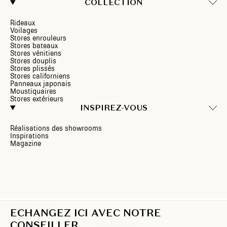
COLLECTION
Rideaux
Voilages
Stores enrouleurs
Stores bateaux
Stores vénitiens
Stores douplis
Stores plissés
Stores californiens
Panneaux japonais
Moustiquaires
Stores extérieurs
INSPIREZ-VOUS
Réalisations des showrooms
Inspirations
Magazine
ECHANGEZ ICI AVEC NOTRE
CH/FR
CONSEILLER.