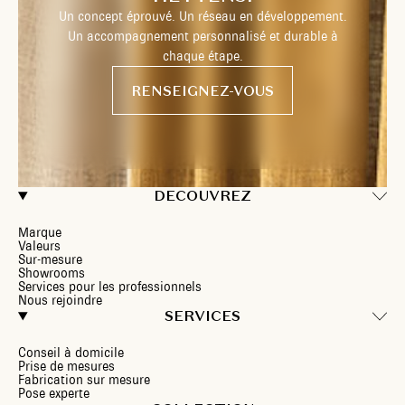
Un concept éprouvé. Un réseau en développement.
Un accompagnement personnalisé et durable à
chaque étape.
RENSEIGNEZ-VOUS
DECOUVREZ
Marque
Valeurs
Sur-mesure
Showrooms
Services pour les professionnels
Nous rejoindre
SERVICES
Conseil à domicile
Prise de mesures
Fabrication sur mesure
Pose experte