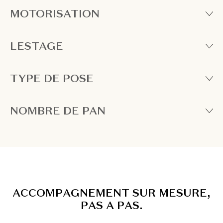
MOTORISATION
LESTAGE
TYPE DE POSE
NOMBRE DE PAN
A
C
C
O
M
P
A
G
N
E
M
E
N
T
S
U
R
M
E
S
U
R
E
,
P
A
S
A
P
A
S
.