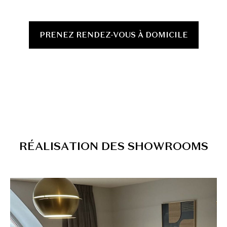
PRENEZ RENDEZ-VOUS À DOMICILE
R
É
A
L
I
S
A
T
I
O
N
D
E
S
S
H
O
W
R
O
O
M
S