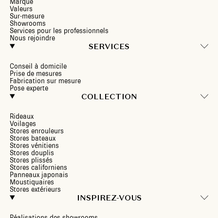
Marque
Valeurs
Sur-mesure
Showrooms
Services pour les professionnels
Nous rejoindre
SERVICES
Conseil à domicile
Prise de mesures
Fabrication sur mesure
Pose experte
COLLECTION
Rideaux
Voilages
Stores enrouleurs
Stores bateaux
Stores vénitiens
Stores douplis
Stores plissés
Stores californiens
Panneaux japonais
Moustiquaires
Stores extérieurs
INSPIREZ-VOUS
Réalisations des showrooms