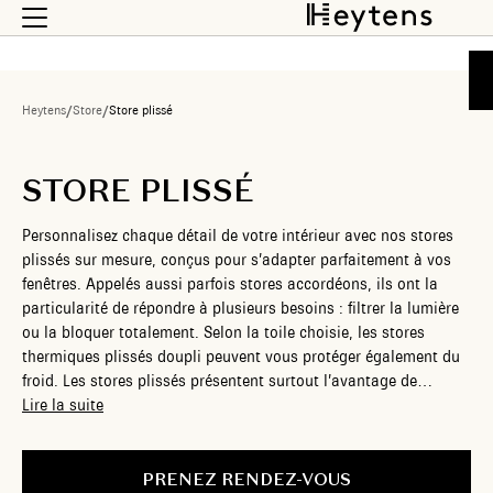
Heytens
/
Store
/
Store plissé
STORE PLISSÉ
Personnalisez chaque détail de votre intérieur avec nos stores
plissés sur mesure, conçus pour s’adapter parfaitement à vos
fenêtres. Appelés aussi parfois stores accordéons, ils ont la
particularité de répondre à plusieurs besoins : filtrer la lumière
ou la bloquer totalement. Selon la toile choisie, les stores
thermiques plissés doupli peuvent vous protéger également du
froid. Les stores plissés présentent surtout l’avantage de
s’adapter à tout type de fenêtres, même les plus atypiques,
Lire la suite
offrant des possibilités de personnalisation infinies. Avec nos
stores plissés sur mesure, créez une atmosphère unique et
accueillante dans votre maison, où le confort et le style se
PRENEZ RENDEZ-VOUS