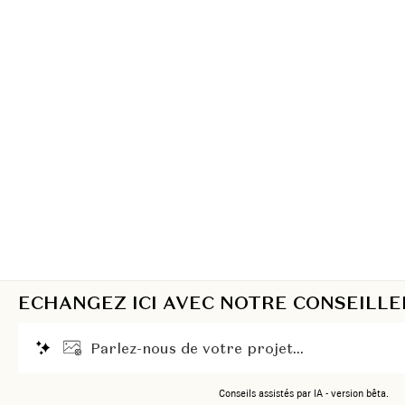
ECHANGEZ ICI AVEC NOTRE CONSEILLE
P
a
r
l
e
z
-
n
o
u
s
d
e
v
o
t
r
e
p
r
o
j
e
t
.
.
.
Conseils assistés par IA - version bêta.