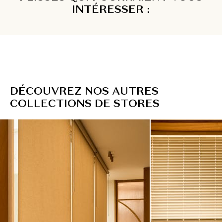
INTÉRESSER :
D
É
C
O
U
V
R
E
Z
N
O
S
A
U
T
R
E
S
C
O
L
L
E
C
T
I
O
N
S
D
E
S
T
O
R
E
S