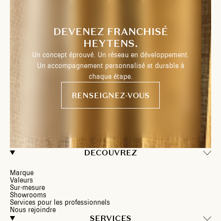
DEVENEZ FRANCHISÉ
HEYTENS.
Un concept éprouvé. Un réseau en développement.
Un accompagnement personnalisé et durable à
chaque étape.
RENSEIGNEZ-VOUS
DECOUVREZ
Marque
Valeurs
Sur-mesure
Showrooms
Services pour les professionnels
Nous rejoindre
SERVICES