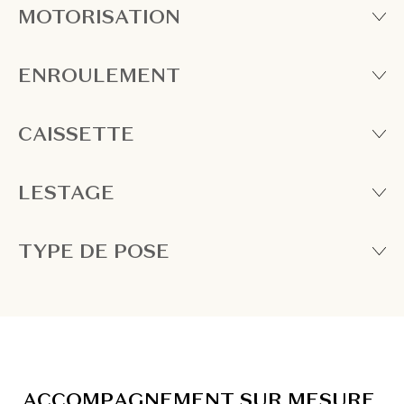
MOTORISATION
ENROULEMENT
CAISSETTE
LESTAGE
TYPE DE POSE
A
C
C
O
M
P
A
G
N
E
M
E
N
T
S
U
R
M
E
S
U
R
E
,