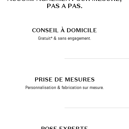
P
A
S
A
P
A
S
.
CONSEIL À DOMICILE
Gratuit* & sans engagement.
PRISE DE MESURES
Personnalisation & fabrication sur mesure.
POSE EXPERTE