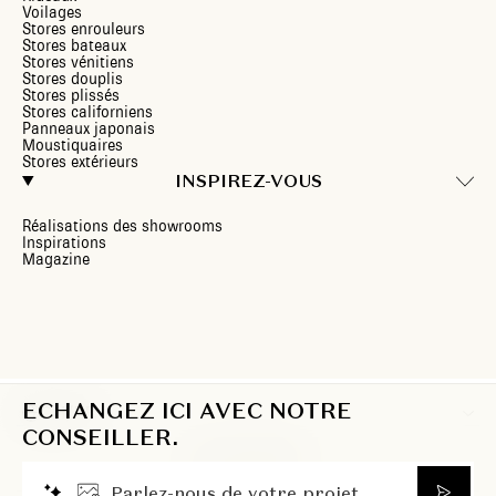
Voilages
Stores enrouleurs
Stores bateaux
Stores vénitiens
Stores douplis
Stores plissés
Stores californiens
Panneaux japonais
Moustiquaires
Stores extérieurs
INSPIREZ-VOUS
Réalisations des showrooms
Inspirations
Magazine
ECHANGEZ ICI AVEC NOTRE
CH/FR
CONSEILLER.
P
a
r
l
e
z
-
n
o
u
s
d
e
v
o
t
r
e
p
r
o
j
e
t
.
.
.