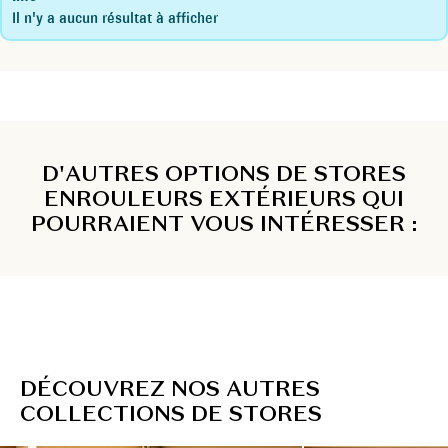
Il n'y a aucun résultat à afficher
D'AUTRES OPTIONS DE STORES
ENROULEURS EXTÉRIEURS QUI
POURRAIENT VOUS INTÉRESSER :
D
É
C
O
U
V
R
E
Z
N
O
S
A
U
T
R
E
S
C
O
L
L
E
C
T
I
O
N
S
D
E
S
T
O
R
E
S