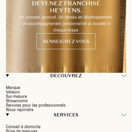
DEVENEZ FRANCHISÉ
HEYTENS.
Un concept éprouvé. Un réseau en développement.
Un accompagnement personnalisé et durable à
chaque étape.
RENSEIGNEZ-VOUS
DECOUVREZ
Marque
Valeurs
Sur-mesure
Showrooms
Services pour les professionnels
Nous rejoindre
SERVICES
Conseil à domicile
Prise de mesures