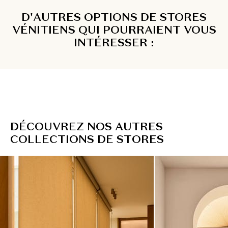
D'AUTRES OPTIONS DE STORES
VÉNITIENS QUI POURRAIENT VOUS
INTÉRESSER :
D
É
C
O
U
V
R
E
Z
N
O
S
A
U
T
R
E
S
C
O
L
L
E
C
T
I
O
N
S
D
E
S
T
O
R
E
S