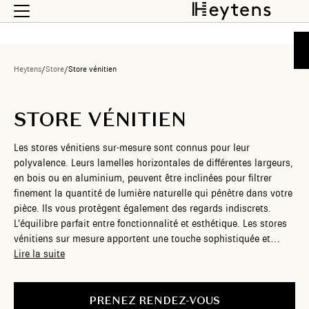
Heytens
/
Store
/
Store vénitien
STORE VÉNITIEN
Les stores vénitiens sur-mesure sont connus pour leur
polyvalence. Leurs lamelles horizontales de différentes largeurs,
en bois ou en aluminium, peuvent être inclinées pour filtrer
finement la quantité de lumière naturelle qui pénètre dans votre
pièce. Ils vous protègent également des regards indiscrets.
L’équilibre parfait entre fonctionnalité et esthétique. Les stores
vénitiens sur mesure apportent une touche sophistiquée et
contemporaine à votre intérieur, tout en offrant une solution
Lire la suite
efficace pour contrôler la lumière. Chez Heytens, nous vous
proposons des stores vénitiens personnalisés, en différentes
matières, finitions et largeurs, qui s’harmonisent parfaitement
PRENEZ RENDEZ-VOUS