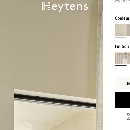
Ivoire -
Couleur
Finition
Co
do