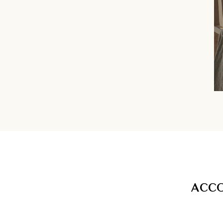
A
C
C