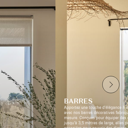
BARRES
Apportez une touche d’élégance à v
avec nos barres décoratives fabriq
mesure. Conçues pour équiper des 
jusqu’à 3,5 mètres de large, elles p