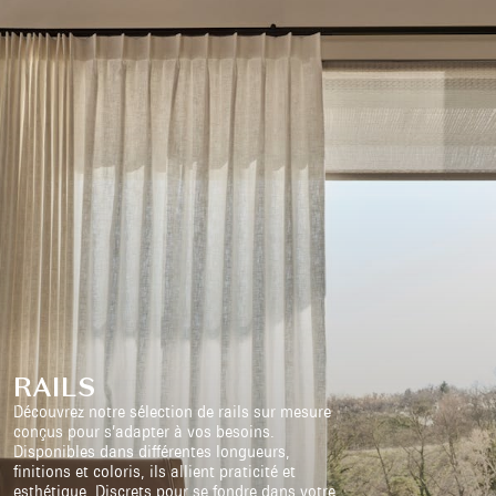
RAILS
Découvrez notre sélection de rails sur mesure
conçus pour s’adapter à vos besoins.
Disponibles dans différentes longueurs,
finitions et coloris, ils allient praticité et
esthétique. Discrets pour se fondre dans votre