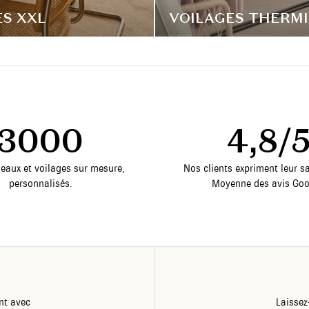
ES XXL
VOILAGES THERM
3000
4,8/
deaux et voilages sur mesure,
Nos clients expriment leur sa
personnalisés.
Moyenne des avis Goo
nt avec
Laissez