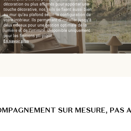
décoration ou plus affirmés pour apporter une
touche décorative, nos rails se fixent aussi bien
au mur qu’au plafond selon la configuration de
votre intérieur. Ils permettent d’installer jusqu’à
deux rideaux pour une gestion optimale de la
lumière et de l’intimité. Disponible uniquement
pour les finitions pli-piqué.
En savoir plus
O
M
P
A
G
N
E
M
E
N
T
S
U
R
M
E
S
U
R
E
,
P
A
S