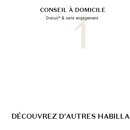
CONSEIL À DOMICILE
Gratuit* & sans engagement.
D
É
C
O
U
V
R
E
Z
D
'
A
U
T
R
E
S
H
A
B
I
L
L
A