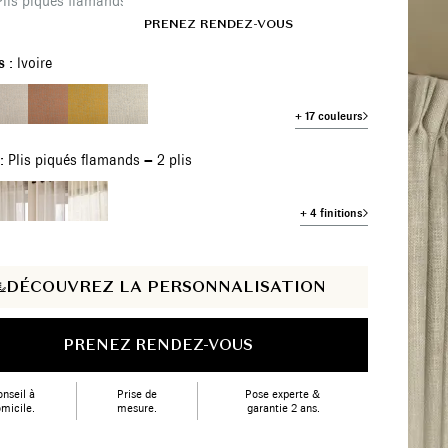
 Plis piqués flamands – 2 plis
CH/FR
SHOWROOMS
PRENEZ RENDEZ-VOUS
s :
Ivoire
+ 17 couleurs
 :
Plis piqués flamands – 2 plis
+ 4 finitions
DÉCOUVREZ LA PERSONNALISATION
PRENEZ RENDEZ-VOUS
nseil à
Prise de
Pose experte &
micile.
mesure.
garantie 2 ans.