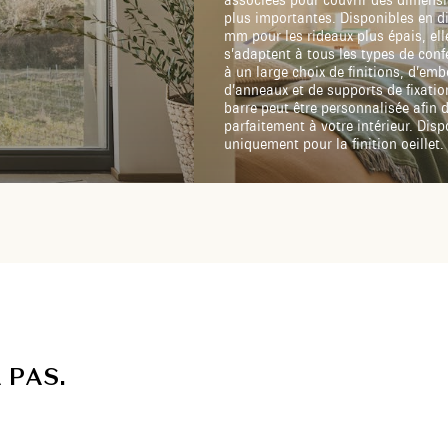
associées pour couvrir des dimens
plus importantes. Disponibles en d
mm pour les rideaux plus épais, ell
s’adaptent à tous les types de conf
à un large choix de finitions, d’emb
d’anneaux et de supports de fixati
barre peut être personnalisée afin d
parfaitement à votre intérieur. Disp
uniquement pour la finition oeillet.
A
P
A
S
.