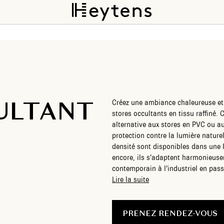
ULTANT
Créez une ambiance chaleureuse et 
stores occultants en tissu raffiné
alternative aux stores en PVC ou aux
protection contre la lumière nature
densité sont disponibles dans une l
encore, ils s’adaptent harmonieuse
contemporain à l’industriel en pass
occultant en tissu se révèle comme 
Lire la suite
design.
PRENEZ RENDEZ-VOUS