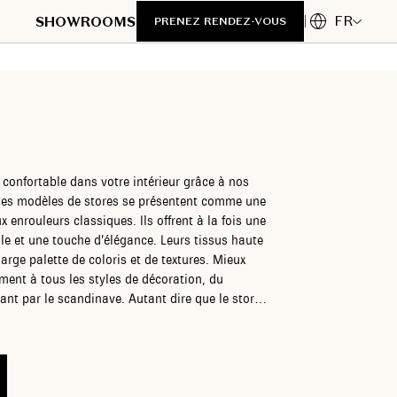
FR
SHOWROOMS
PRENEZ RENDEZ-VOUS
confortable dans votre intérieur grâce à nos
. Ces modèles de stores se présentent comme une
 enrouleurs classiques. Ils offrent à la fois une
lle et une touche d’élégance. Leurs tissus haute
arge palette de coloris et de textures. Mieux
ment à tous les styles de décoration, du
ant par le scandinave. Autant dire que le store
un choix incontournable pour allier bien-être et