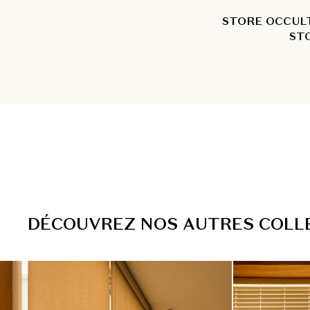
STORE OCCUL
ST
D
É
C
O
U
V
R
E
Z
N
O
S
A
U
T
R
E
S
C
O
L
L