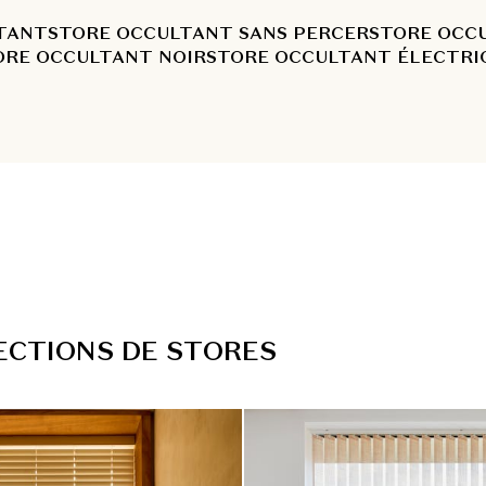
TANT
STORE OCCULTANT SANS PERCER
STORE OCC
ORE OCCULTANT NOIR
STORE OCCULTANT ÉLECTRI
E
C
T
I
O
N
S
D
E
S
T
O
R
E
S