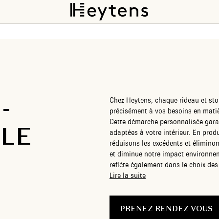
-
Chez Heytens, chaque rideau et sto
précisément à vos besoins en matièr
Cette démarche personnalisée garan
LE
adaptées à votre intérieur. En pro
réduisons les excédents et éliminons
et diminue notre impact environnemental. Notre engagement éco-r
reflète également dans le choix des
respectueux de l’environnement, com
Lire la suite
voilages et rideaux durables et él
esthétique, qualité et respect de l
pensées pour embellir votre espace
PRENEZ RENDEZ-VOUS