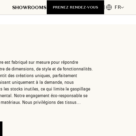
FR
SHOWROOMS
PRENEZ RENDEZ-VOUS
re est fabriqué sur mesure pour répondre
e de dimensions, de style et de fonctionnalités.
tit des créations uniques, parfaitement
duisant uniquement à la demande, nous
 les stocks inutiles, ce qui limite le gaspillage
esponsable se
 matériaux. Nous privilégions des tissus
me le coton et le lin recyclé, pour créer des
égants. Optez pour une décoration qui conjugue
a planète avec nos collections éco-conçues,
 tout en préservant l’environnement.