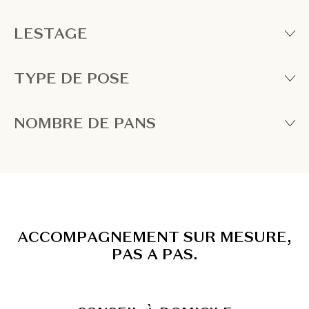
LESTAGE
TYPE DE POSE
NOMBRE DE PANS
A
C
C
O
M
P
A
G
N
E
M
E
N
T
S
U
R
M
E
S
U
R
E
,
P
A
S
A
P
A
S
.