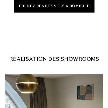
PRENEZ RENDEZ-VOUS À DOMICILE
R
É
A
L
I
S
A
T
I
O
N
D
E
S
S
H
O
W
R
O
O
M
S