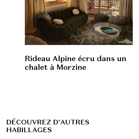
Rideau Alpine écru dans un
chalet à Morzine
D
É
C
O
U
V
R
E
Z
D
'
A
U
T
R
E
S
H
A
B
I
L
L
A
G
E
S