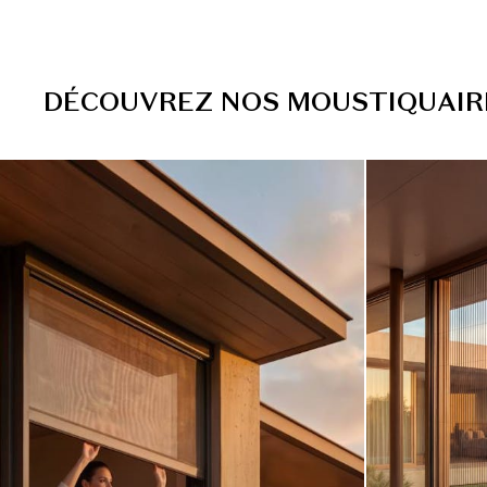
D
É
C
O
U
V
R
E
Z
N
O
S
M
O
U
S
T
I
Q
U
A
I
R