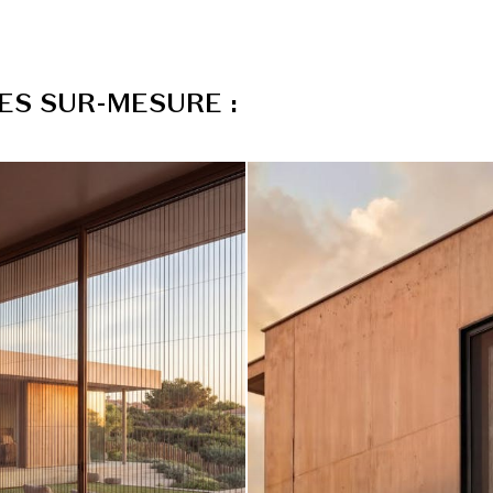
E
S
S
U
R
-
M
E
S
U
R
E
: