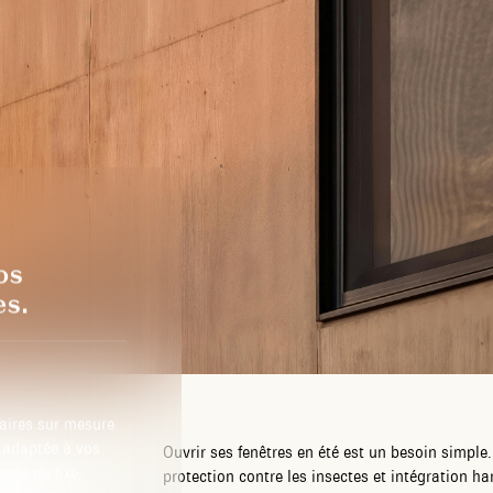
os
es.
aires sur mesure
 adaptée à vos
Ouvrir ses fenêtres en été est un besoin simple. 
ssée ou fixe,
protection contre les insectes et intégration har