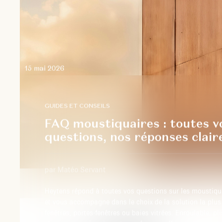
15 mai 2026
GUIDES ET CONSEILS
FAQ moustiquaires : toutes v
questions, nos réponses clair
par Matéo Servant
Heytens répond à toutes vos questions sur les moustiqu
et vous accompagne dans le choix de la solution la plus
fenêtres, portes-fenêtres ou baies vitrées. Enroulable, pli