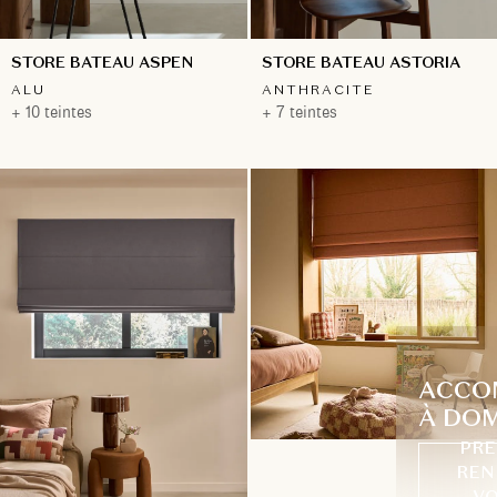
STORE BATEAU ASPEN
STORE BATEAU ASTORIA
ALU
ANTHRACITE
+ 10 teintes
+ 7 teintes
ACCO
À DOM
PRE
REN
VO