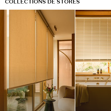
C
O
L
L
E
C
T
I
O
N
S
D
E
S
T
O
R
E
S