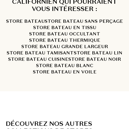
CALIFORNIEN QUI POURRAIENT
VOUS INTÉRESSER :
STORE BATEAU
STORE BATEAU SANS PERÇAGE
STORE BATEAU EN TISSU
STORE BATEAU OCCULTANT
STORE BATEAU THERMIQUE
STORE BATEAU GRANDE LARGEUR
STORE BATEAU TAMISANT
STORE BATEAU LIN
STORE BATEAU CUISINE
STORE BATEAU NOIR
STORE BATEAU BLANC
STORE BATEAU EN VOILE
D
É
C
O
U
V
R
E
Z
N
O
S
A
U
T
R
E
S