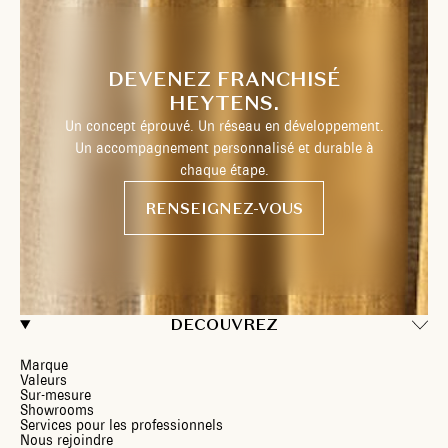
DEVENEZ FRANCHISÉ
HEYTENS.
Un concept éprouvé. Un réseau en développement.
Un accompagnement personnalisé et durable à
chaque étape.
RENSEIGNEZ-VOUS
DECOUVREZ
Marque
Valeurs
Sur-mesure
Showrooms
Services pour les professionnels
Nous rejoindre