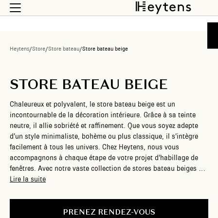
Heytens
/
Store
/
Store bateau
/
Store bateau beige
STORE BATEAU BEIGE
Chaleureux et polyvalent, le store bateau beige est un
incontournable de la décoration intérieure. Grâce à sa teinte
neutre, il allie sobriété et raffinement. Que vous soyez adepte
d’un style minimaliste, bohème ou plus classique, il s’intègre
facilement à tous les univers. Chez Heytens, nous vous
accompagnons à chaque étape de votre projet d’habillage de
fenêtres. Avec notre vaste collection de stores bateau beiges sur
mesure, nous sublimons votre intérieur avec précision et
Lire la suite
élégance.
PRENEZ RENDEZ-VOUS