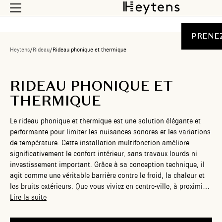
PRENE
Heytens
/
Rideau
/
Rideau phonique et thermique
RIDEAU PHONIQUE ET
THERMIQUE
Le rideau phonique et thermique est une solution élégante et
performante pour limiter les nuisances sonores et les variations
de température. Cette installation multifonction améliore
significativement le confort intérieur, sans travaux lourds ni
investissement important. Grâce à sa conception technique, il
agit comme une véritable barrière contre le froid, la chaleur et
les bruits extérieurs. Que vous viviez en centre-ville, à proximité
d’une route passante ou dans une maison mal isolée, ce type de
Lire la suite
rideau devient rapidement un allié indispensable pour votre
bien-être. Heytens vous propose une large gamme de rideaux