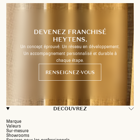
DEVENEZ FRANCHISÉ
HEYTENS.
Un concept éprouvé. Un réseau en développement.
Un accompagnement personnalisé et durable à
chaque étape.
RENSEIGNEZ-VOUS
DECOUVREZ
Marque
Valeurs
Sur-mesure
Showrooms