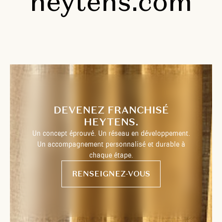
heytens.com
DEVENEZ FRANCHISÉ
HEYTENS.
Un concept éprouvé. Un réseau en développement.
Un accompagnement personnalisé et durable à
chaque étape.
RENSEIGNEZ-VOUS