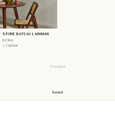
STORE BATEAU LARIMAR
ECRU
+ 1 teinte
Précédent
1
2
3
4
5
6
7
Suivant