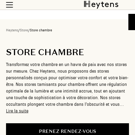
Heytens
/
Store
/
Store chambre
STORE CHAMBRE
Transformez votre chambre en un havre de paix avec nos stores
sur mesure. Chez Heytens, nous proposons des stores
personnalisés conçus pour optimiser votre confort et votre bien-
être. Nos stores tamisants pour chambre offrent une régulation
optimale de la lumière et une intimité accrue, tout en ajoutant
une touche de sophistication à votre décoration. Nos stores
occultants plongent votre chambre dans l’obscurité et vous
assurent un sommeil réparateur. La diversité de nos gammes
Lire la suite
vous permet de choisir des stores sur mesure en harmonie avec
la décoration de votre espace de nuit, pour plus de sérénité et
de bien-être. Nos experts en design d’intérieur sont à votre
PRENEZ RENDEZ-VOUS