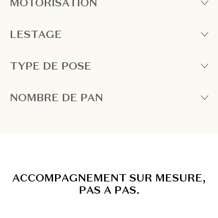
MOTORISATION
LESTAGE
TYPE DE POSE
NOMBRE DE PAN
A
C
C
O
M
P
A
G
N
E
M
E
N
T
S
U
R
M
E
S
U
R
E
,
P
A
S
A
P
A
S
.