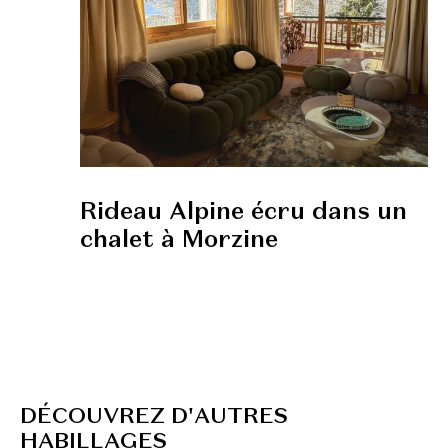
Rideau Alpine écru dans un
chalet à Morzine
D
É
C
O
U
V
R
E
Z
D
'
A
U
T
R
E
S
H
A
B
I
L
L
A
G
E
S