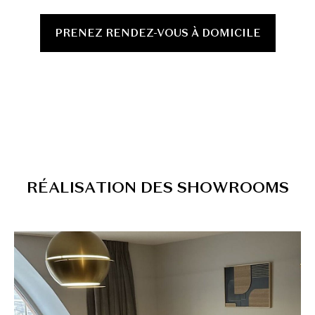
PRENEZ RENDEZ-VOUS À DOMICILE
R
É
A
L
I
S
A
T
I
O
N
D
E
S
S
H
O
W
R
O
O
M
S