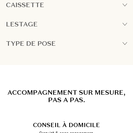
CAISSETTE
LESTAGE
TYPE DE POSE
A
C
C
O
M
P
A
G
N
E
M
E
N
T
S
U
R
M
E
S
U
R
E
,
P
A
S
A
P
A
S
.
CONSEIL À DOMICILE