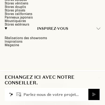
Stores vénitiens
Stores douplis
Stores plissés
Stores californiens
Panneaux japonais
Moustiquaires
Stores extérieurs
INSPIREZ-VOUS
Réalisations des showrooms
Inspirations
Magazine
ECHANGEZ ICI AVEC NOTRE
LU
CONSEILLER.
P
a
r
l
e
z
-
n
o
u
s
d
e
v
o
t
r
e
p
r
o
j
e
t
.
.
.
© 2026 Heytens. Tous droits réservés.