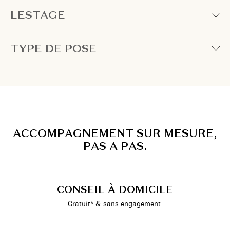
LESTAGE
TYPE DE POSE
A
C
C
O
M
P
A
G
N
E
M
E
N
T
S
U
R
M
E
S
U
R
E
,
P
A
S
A
P
A
S
.
CONSEIL À DOMICILE
Gratuit* & sans engagement.