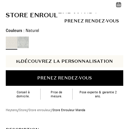
STORE ENROULEUR MANDA
PRENEZ RENDEZ-VOUS
Couleurs :
Naturel
DÉCOUVREZ LA PERSONNALISATION
PRENEZ RENDEZ-VOUS
Conseil à
Prise de
Pose experte & garantie 2
domicile.
mesure.
ans.
Heytens
/
Store
/
Store enrouleur
/
Store Enrouleur Manda