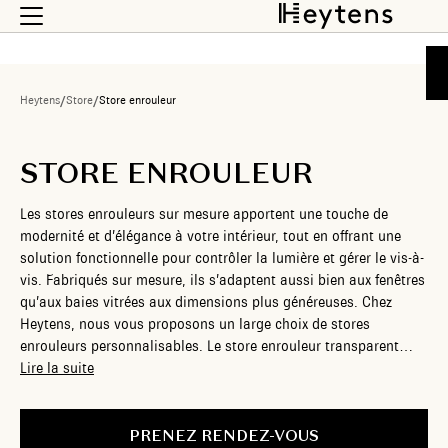
Heytens
/
Store
/
Store enrouleur
STORE ENROULEUR
Les stores enrouleurs sur mesure apportent une touche de
modernité et d’élégance à votre intérieur, tout en offrant une
solution fonctionnelle pour contrôler la lumière et gérer le vis-à-
vis. Fabriqués sur mesure, ils s’adaptent aussi bien aux fenêtres
qu’aux baies vitrées aux dimensions plus généreuses. Chez
Heytens, nous vous proposons un large choix de stores
enrouleurs personnalisables. Le store enrouleur transparent
filtre légèrement la lumière et vous assure une vue parfaite sur
Lire la suite
l’extérieur, quand le store enrouleur tamisant vous permet de
profiter de la lumière tout en vous préservant des regards
indiscrets. Le store enrouleur occultant, quant à lui, bloque la
PRENEZ RENDEZ-VOUS