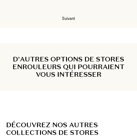
1
2
Suivant
D'AUTRES OPTIONS DE STORES
ENROULEURS QUI POURRAIENT
VOUS INTÉRESSER
D
É
C
O
U
V
R
E
Z
N
O
S
A
U
T
R
E
S
C
O
L
L
E
C
T
I
O
N
S
D
E
S
T
O
R
E
S