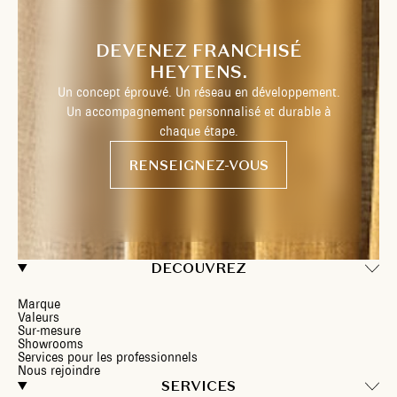
DEVENEZ FRANCHISÉ
HEYTENS.
Un concept éprouvé. Un réseau en développement.
Un accompagnement personnalisé et durable à
chaque étape.
RENSEIGNEZ-VOUS
DECOUVREZ
Marque
Valeurs
Sur-mesure
Showrooms
Services pour les professionnels
Nous rejoindre
SERVICES