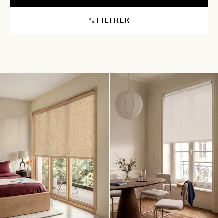
lumière. Faites votre choix parmi les nombreux coloris, les
différents effets de matières, de textures… pour harmoniser vos
FILTRER
stores à votre décoration. Nos conseillers vous accompagnent
pour sélectionner le store enrouleur personnalisé le plus adapté
à votre besoin ou à vos envies. À chaînette, motorisés ou
maintenant connectés et intelligents, les stores enrouleurs sont
très simples d’utilisation et vous apportent un supplément de
confort.