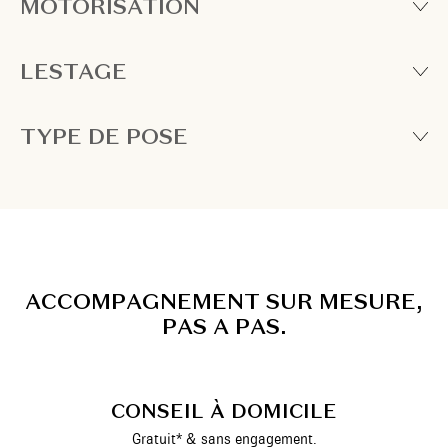
MOTORISATION
LESTAGE
TYPE DE POSE
A
C
C
O
M
P
A
G
N
E
M
E
N
T
S
U
R
M
E
S
U
R
E
,
P
A
S
A
P
A
S
.
CONSEIL À DOMICILE
Gratuit* & sans engagement.