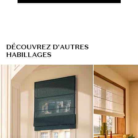
D
É
C
O
U
V
R
E
Z
D
'
A
U
T
R
E
S
H
A
B
I
L
L
A
G
E
S