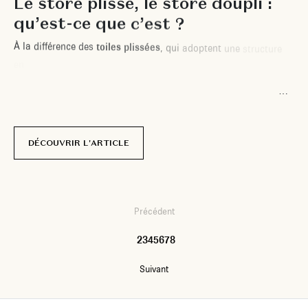
L
e
s
t
o
r
e
p
l
i
s
s
é
,
l
e
s
t
o
r
e
d
o
u
p
l
i
:
q
u
’
e
s
t
-
c
e
q
u
e
c
’
e
s
t
?
À
l
a
d
i
f
f
é
r
e
n
c
e
d
e
s
t
o
i
l
e
s
p
l
i
s
s
é
e
s
,
q
u
i
a
d
o
p
t
e
n
t
u
n
e
s
t
r
u
c
t
u
r
e
e
n
a
c
c
o
r
d
é
o
n
a
v
e
c
u
n
p
l
i
u
n
i
q
u
e
e
t
d
i
s
c
r
e
t
,
l
e
s
t
o
i
l
e
s
d
o
u
p
l
i
s
e
d
i
s
t
i
n
g
u
e
n
t
p
a
r
l
e
u
r
i
n
g
é
n
i
e
u
s
e
f
o
r
m
e
d
e
n
i
d
d
’
a
b
e
i
l
l
e
.
C
e
t
t
e
c
o
n
c
e
p
t
i
o
n
u
n
i
q
u
e
c
r
é
e
u
n
e
d
o
u
b
l
e
p
a
r
o
i
q
u
i
DÉCOUVRIR L'ARTICLE
Précédent
1
2
3
4
5
6
7
8
Suivant