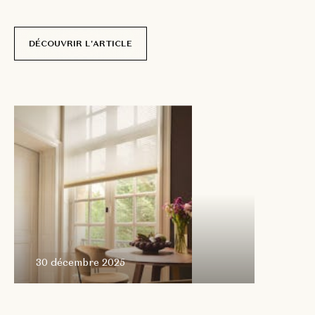
r
i
d
e
a
u
x
s
u
r
m
e
s
u
r
e
a
p
p
o
r
t
e
u
n
e
r
é
p
o
n
s
e
c
o
n
c
r
è
t
e
:
e
l
l
e
s
i
m
p
l
i
f
i
e
c
e
s
a
j
u
s
t
e
m
e
n
t
s
s
a
n
s
r
i
e
n
s
a
c
r
i
f
i
e
r
à
l
’
e
s
t
h
é
t
i
q
u
e
.
DÉCOUVRIR L'ARTICLE
30 décembre
2025
30 décembre 2025