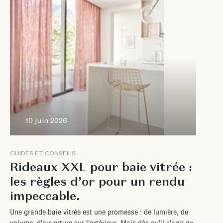
10 juin 2026
G
U
I
D
E
S
E
T
C
O
N
S
E
I
L
S
R
i
d
e
a
u
x
X
X
L
p
o
u
r
b
a
i
e
v
i
t
r
é
e
:
l
e
s
r
è
g
l
e
s
d
’
o
r
p
o
u
r
u
n
r
e
n
d
u
i
m
p
e
c
c
a
b
l
e
.
U
n
e
g
r
a
n
d
e
b
a
i
e
v
i
t
r
é
e
e
s
t
u
n
e
p
r
o
m
e
s
s
e
:
d
e
l
u
m
i
è
r
e
,
d
e