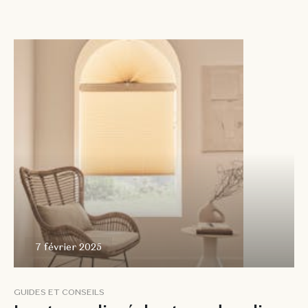
7 février
2025
7 février 2025
G
U
I
D
E
S
E
T
C
O
N
S
E
I
L
S