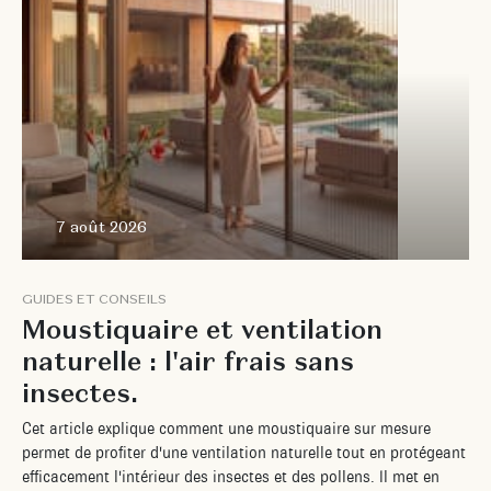
7 août 2026
G
U
I
D
E
S
E
T
C
O
N
S
E
I
L
S
M
o
u
s
t
i
q
u
a
i
r
e
e
t
v
e
n
t
i
l
a
t
i
o
n
n
a
t
u
r
e
l
l
e
:
l
'
a
i
r
f
r
a
i
s
s
a
n
s
i
n
s
e
c
t
e
s
.
C
e
t
a
r
t
i
c
l
e
e
x
p
l
i
q
u
e
c
o
m
m
e
n
t
u
n
e
m
o
u
s
t
i
q
u
a
i
r
e
s
u
r
m
e
s
u
r
e
p
e
r
m
e
t
d
e
p
r
o
f
i
t
e
r
d
'
u
n
e
v
e
n
t
i
l
a
t
i
o
n
n
a
t
u
r
e
l
l
e
t
o
u
t
e
n
p
r
o
t
é
g
e
a
n
t
e
f
f
i
c
a
c
e
m
e
n
t
l
'
i
n
t
é
r
i
e
u
r
d
e
s
i
n
s
e
c
t
e
s
e
t
d
e
s
p
o
l
l
e
n
s
.
I
l
m
e
t
e
n