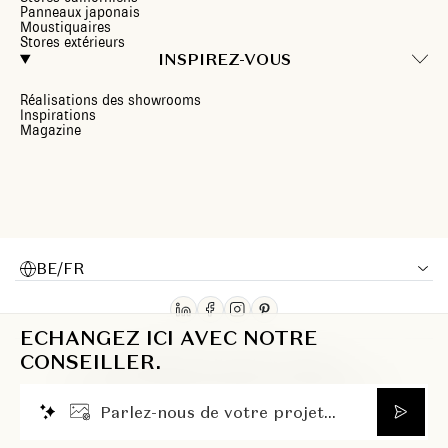
Panneaux japonais
Moustiquaires
Stores extérieurs
INSPIREZ-VOUS
Réalisations des showrooms
Inspirations
Magazine
BE/FR
ECHANGEZ ICI AVEC NOTRE
CONSEILLER.
© 2026 Heytens. Tous droits réservés.
Politique de confidentialité
Mentions légales
Cookies
P
a
r
l
e
z
-
n
o
u
s
d
e
v
o
t
r
e
p
r
o
j
e
t
.
.
.