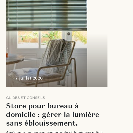
7 juillet 2026
G
U
I
D
E
S
E
T
C
O
N
S
E
I
L
S
S
t
o
r
e
p
o
u
r
b
u
r
e
a
u
à
d
o
m
i
c
i
l
e
:
g
é
r
e
r
l
a
l
u
m
i
è
r
e
s
a
n
s
é
b
l
o
u
i
s
s
e
m
e
n
t
.
A
m
é
n
a
g
e
z
u
n
b
u
r
e
a
u
c
o
n
f
o
r
t
a
b
l
e
e
t
l
u
m
i
n
e
u
x
g
r
â
c
e