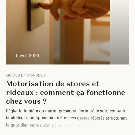
1 avril 2026
G
U
I
D
E
S
E
T
C
O
N
S
E
I
L
S
M
o
t
o
r
i
s
a
t
i
o
n
d
e
s
t
o
r
e
s
e
t
r
i
d
e
a
u
x
:
c
o
m
m
e
n
t
ç
a
f
o
n
c
t
i
o
n
n
e
c
h
e
z
v
o
u
s
?
R
é
g
l
e
r
l
a
l
u
m
i
è
r
e
d
u
m
a
t
i
n
,
p
r
é
s
e
r
v
e
r
l
’
i
n
t
i
m
i
t
é
l
e
s
o
i
r
,
c
o
n
t
e
n
i
r
l
a
c
h
a
l
e
u
r
d
’
u
n
a
p
r
è
s
-
m
i
d
i
d
’
é
t
é
:
c
e
s
g
e
s
t
e
s
r
é
p
é
t
é
s
s
t
r
u
c
t
u
r
e
n
t
l
e
q
u
o
t
i
d
i
e
n
s
a
n
s
q
u
’
o
n
y
p
r
ê
t
e
v
r
a
i
m
e
n
t
a
t
t
e
n
t
i
o
n
.
P
o
u
r
t
a
n
t
,
l
e
u
r
a
c
c
u
m
u
l
a
t
i
o
n
f
i
n
i
t
p
a
r
p
e
s
e
r
.
L
a
m
o
t
o
r
i
s
a
t
i
o
n
d
e
s
t
o
r
e
s
e
t