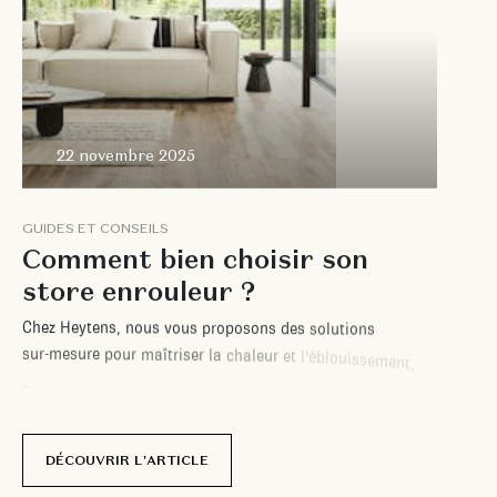
22 novembre 2025
G
U
I
D
E
S
E
T
C
O
N
S
E
I
L
S
C
o
m
m
e
n
t
b
i
e
n
c
h
o
i
s
i
r
s
o
n
s
t
o
r
e
e
n
r
o
u
l
e
u
r
?
C
h
e
z
H
e
y
t
e
n
s
,
n
o
u
s
v
o
u
s
p
r
o
p
o
s
o
n
s
d
e
s
s
o
l
u
t
i
o
n
s
s
u
r
-
m
e
s
u
r
e
p
o
u
r
m
a
î
t
r
i
s
e
r
l
a
c
h
a
l
e
u
r
e
t
l
'
é
b
l
o
u
i
s
s
e
m
e
n
t
,
t
o
u
t
e
n
a
l
l
i
a
n
t
s
t
y
l
e
e
t
i
n
n
o
v
a
t
i
o
n
.
p
a
r
M
a
t
é
o
S
e
r
v
a
n
t
DÉCOUVRIR L'ARTICLE