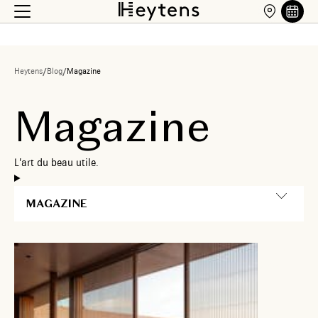
Heytens
/
Blog
/
Magazine
M
a
g
a
z
i
n
e
L
’
a
r
t
d
u
b
e
a
u
u
t
i
l
e
.
MAGAZINE
7 août
2026