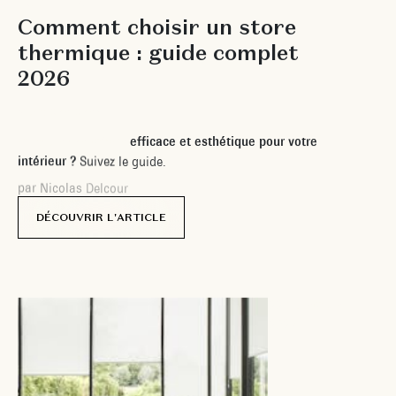
G
U
I
D
E
S
E
T
C
O
N
S
E
I
L
S
C
o
m
m
e
n
t
c
h
o
i
s
i
r
u
n
s
t
o
r
e
t
h
e
r
m
i
q
u
e
:
g
u
i
d
e
c
o
m
p
l
e
t
2
0
2
6
V
o
u
s
c
h
e
r
c
h
e
z
u
n
s
t
o
r
e
t
h
e
r
m
i
q
u
e
e
f
f
i
c
a
c
e
e
t
e
s
t
h
é
t
i
q
u
e
p
o
u
r
v
o
t
r
e
i
n
t
é
r
i
e
u
r
?
S
u
i
v
e
z
l
e
g
u
i
d
e
.
p
a
r
N
i
c
o
l
a
s
D
e
l
c
o
u
r
DÉCOUVRIR L'ARTICLE
22 novembre
2025