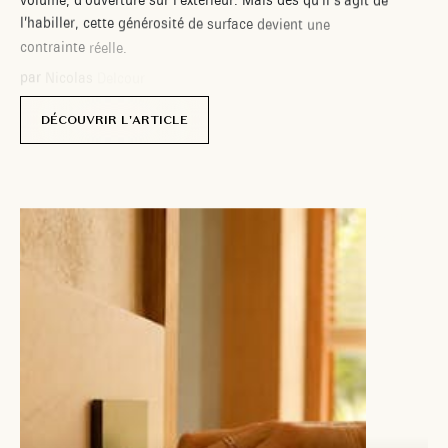
v
o
l
u
m
e
,
d
’
o
u
v
e
r
t
u
r
e
s
u
r
l
’
e
x
t
é
r
i
e
u
r
.
M
a
i
s
d
è
s
q
u
’
i
l
s
’
a
g
i
t
d
e
l
’
h
a
b
i
l
l
e
r
,
c
e
t
t
e
g
é
n
é
r
o
s
i
t
é
d
e
s
u
r
f
a
c
e
d
e
v
i
e
n
t
u
n
e
c
o
n
t
r
a
i
n
t
e
r
é
e
l
l
e
.
p
a
r
N
i
c
o
l
a
s
D
e
l
c
o
u
r
DÉCOUVRIR L'ARTICLE
1 avril
2026