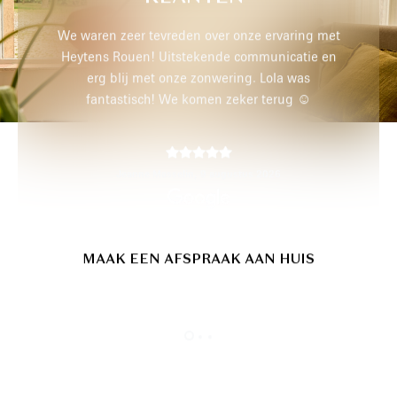
aring met
Un grand choix de tissus et diverses. textures a
catie en
tous les prix pour rideaux et stores sur mesure.
a was
Très bon accueil, ecoute, conseils, et
ug ☺️
disponibilité. Et enfin la pose rapide et efficace.
Une très bonne adresse que je recommande.
Marie Beau,
5 augustus 2026
HUIS
MAAK EEN AFSPRAAK AAN HUIS