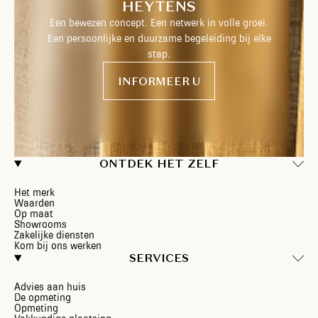
HEYTENS
Een bewezen concept. Een netwerk in volle groei.
Een persoonlijke en duurzame begeleiding bij elke
stap.
INFORMEER U
ONTDEK HET ZELF
Het merk
Waarden
Op maat
Showrooms
Zakelijke diensten
Kom bij ons werken
SERVICES
Advies aan huis
De opmeting
Opmeting