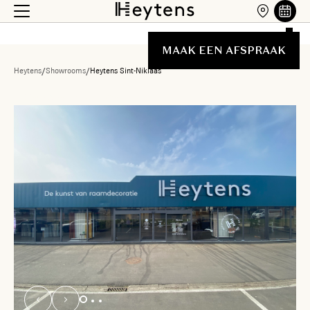
MAAK EEN AFSPRAAK
Heytens
/
Showrooms
/
Heytens Sint-Niklaas
Liste des showrooms