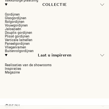
Vakkundige plaatsing
COLLECTIE
Gordijnen
Glasgordijnen
Rolgordijnen
Vouwgordijnen
Jaloezieën
Douplis gordijnen
Plissé gordijnen
Verticale lamellen
Paneelgordijnen
Vliegenramen
Buitenrolgordijnen
Laat u inspireren
Realisaties van de showrooms
Inspiraties
Magazine
BE/NL