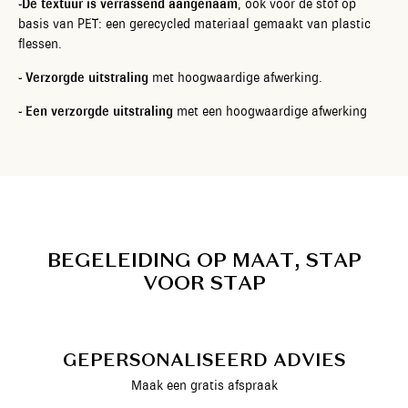
-De textuur is verrassend aangenaam
, ook voor de stof op
basis van PET: een gerecycled materiaal gemaakt van plastic
flessen.
- Verzorgde uitstraling
met hoogwaardige afwerking.
- Een verzorgde uitstraling
met een hoogwaardige afwerking
B
E
G
E
L
E
I
D
I
N
G
O
P
M
A
A
T
,
S
T
A
P
V
O
O
R
S
T
A
P
GEPERSONALISEERD ADVIES
Maak een gratis afspraak