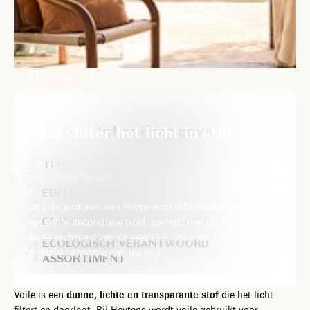
12 februari 2025
TRENDS
Inhoudsopgave
Voile: filter het licht in stijl
TIJDLOZE GLASGORDIJNEN
door Matéo Servant
EDELE MATERIALEN
De glasgordijnen van Heytens transformeren uw ramen in
GLASGORDIJNEN IN BETWEEN
een echte decoratieve troef, spelend met de transparantie
en de zachtheid van de weefsels. Voor een interieur in
ECOLOGISCH VERANTWOORD
perfecte harmonie met uw stijl.
ASSORTIMENT
Voile is een
dunne, lichte en transparante stof
die het licht