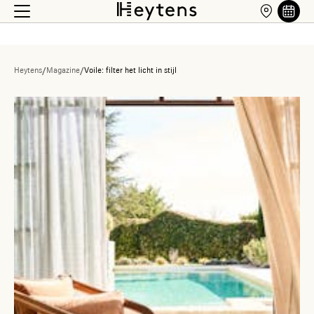
Heytens
/
Magazine
/
Voile: filter het licht in stijl