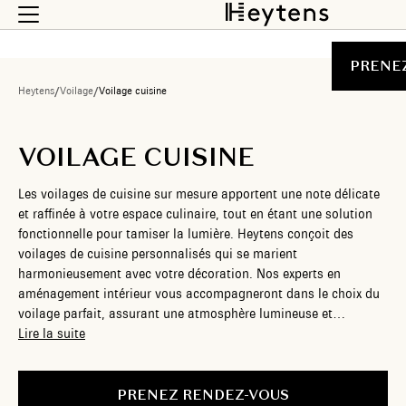
PRENE
Heytens
/
Voilage
/
Voilage cuisine
VOILAGE CUISINE
Les voilages de cuisine sur mesure apportent une note délicate
et raffinée à votre espace culinaire, tout en étant une solution
fonctionnelle pour tamiser la lumière. Heytens conçoit des
voilages de cuisine personnalisés qui se marient
harmonieusement avec votre décoration. Nos experts en
aménagement intérieur vous accompagneront dans le choix du
voilage parfait, assurant une atmosphère lumineuse et
conviviale dans chaque recoin de votre cuisine. Profitez d’un
Lire la suite
intérieur sur-mesure, où chaque détail est pensé pour créer une
ambiance unique et accueillante.
PRENEZ RENDEZ-VOUS