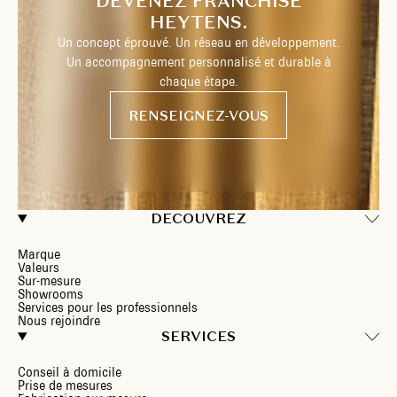
DEVENEZ FRANCHISÉ
HEYTENS.
Un concept éprouvé. Un réseau en développement.
Un accompagnement personnalisé et durable à
chaque étape.
RENSEIGNEZ-VOUS
DECOUVREZ
Marque
Valeurs
Sur-mesure
Showrooms
Services pour les professionnels
Nous rejoindre
SERVICES
Conseil à domicile
Prise de mesures