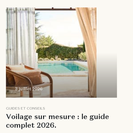
3 juillet
2026
3 juillet 2026
G
U
I
D
E
S
E
T
C
O
N
S
E
I
L
S
V
o
i
l
a
g
e
s
u
r
m
e
s
u
r
e
:
l
e
g
u
i
d
e
c
o
m
p
l
e
t
2
0
2
6
.