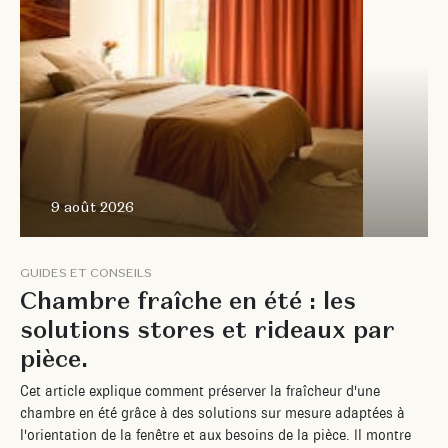
9 août 2026
G
U
I
D
E
S
E
T
C
O
N
S
E
I
L
S
C
h
a
m
b
r
e
f
r
a
î
c
h
e
e
n
é
t
é
:
l
e
s
s
o
l
u
t
i
o
n
s
s
t
o
r
e
s
e
t
r
i
d
e
a
u
x
p
a
r
p
i
è
c
e
.
C
e
t
a
r
t
i
c
l
e
e
x
p
l
i
q
u
e
c
o
m
m
e
n
t
p
r
é
s
e
r
v
e
r
l
a
f
r
a
î
c
h
e
u
r
d
'
u
n
e
c
h
a
m
b
r
e
e
n
é
t
é
g
r
â
c
e
à
d
e
s
s
o
l
u
t
i
o
n
s
s
u
r
m
e
s
u
r
e
a
d
a
p
t
é
e
s
à
l
'
o
r
i
e
n
t
a
t
i
o
n
d
e
l
a
f
e
n
ê
t
r
e
e
t
a
u
x
b
e
s
o
i
n
s
d
e
l
a
p
i
è
c
e
.
I
l
m
o
n
t
r
e