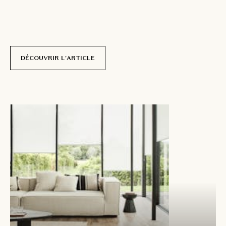
r
i
d
e
a
u
x
t
h
e
r
m
i
q
u
e
s
s
u
r
m
e
s
u
r
e
s
é
d
u
i
s
e
n
t
d
e
p
l
u
s
e
n
p
l
u
s
d
e
f
o
y
e
r
s
.
p
a
r
N
i
c
o
l
a
s
D
e
l
c
o
u
r
DÉCOUVRIR L'ARTICLE
22 novembre
2025