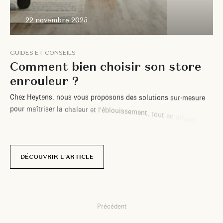
22 novembre 2025
G
U
I
D
E
S
E
T
C
O
N
S
E
I
L
S
C
o
m
m
e
n
t
b
i
e
n
c
h
o
i
s
i
r
s
o
n
s
t
o
r
e
e
n
r
o
u
l
e
u
r
?
C
h
e
z
H
e
y
t
e
n
s
,
n
o
u
s
v
o
u
s
p
r
o
p
o
s
o
n
s
d
e
s
s
o
l
u
t
i
o
n
s
s
u
r
-
m
e
s
u
r
e
p
o
u
r
m
a
î
t
r
i
s
e
r
l
a
c
h
a
l
e
u
r
e
t
l
'
é
b
l
o
u
i
s
s
e
m
e
n
t
,
t
o
u
t
e
n
a
l
l
i
a
n
t
s
t
y
l
e
e
t
i
n
n
o
v
a
t
i
o
n
.
p
a
r
M
a
t
é
o
S
e
r
v
a
n
t
DÉCOUVRIR L'ARTICLE
Précédent