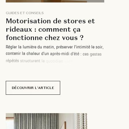
G
U
I
D
E
S
E
T
C
O
N
S
E
I
L
S
M
o
t
o
r
i
s
a
t
i
o
n
d
e
s
t
o
r
e
s
e
t
r
i
d
e
a
u
x
:
c
o
m
m
e
n
t
ç
a
f
o
n
c
t
i
o
n
n
e
c
h
e
z
v
o
u
s
?
R
é
g
l
e
r
l
a
l
u
m
i
è
r
e
d
u
m
a
t
i
n
,
p
r
é
s
e
r
v
e
r
l
’
i
n
t
i
m
i
t
é
l
e
s
o
i
r
,
c
o
n
t
e
n
i
r
l
a
c
h
a
l
e
u
r
d
’
u
n
a
p
r
è
s
-
m
i
d
i
d
’
é
t
é
:
c
e
s
g
e
s
t
e
s
r
é
p
é
t
é
s
s
t
r
u
c
t
u
r
e
n
t
l
e
q
u
o
t
i
d
i
e
n
s
a
n
s
q
u
’
o
n
y
p
r
ê
t
e
v
r
a
i
m
e
n
t
a
t
t
e
n
t
i
o
n
.
P
o
u
r
t
a
n
t
,
l
e
u
r
a
c
c
u
m
u
l
a
t
i
o
n
f
i
n
i
t
p
a
r
p
e
s
e
r
.
L
a
m
o
t
o
r
i
s
a
t
i
o
n
d
e
s
t
o
r
e
s
e
t
r
i
d
e
a
u
x
s
u
r
m
e
s
u
r
e
a
p
p
o
r
t
e
u
n
e
r
é
p
o
n
s
e
c
o
n
c
r
è
t
e
:
e
l
l
e
s
i
m
p
l
i
f
i
e
DÉCOUVRIR L'ARTICLE
22 décembre
2025