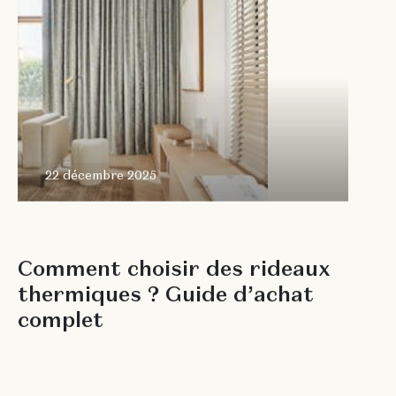
22 décembre 2025
G
U
I
D
E
S
E
T
C
O
N
S
E
I
L
S
C
o
m
m
e
n
t
c
h
o
i
s
i
r
d
e
s
r
i
d
e
a
u
x
t
h
e
r
m
i
q
u
e
s
?
G
u
i
d
e
d
’
a
c
h
a
t
c
o
m
p
l
e
t
F
a
c
e
à
l
a
h
a
u
s
s
e
c
o
n
s
t
a
n
t
e
d
e
s
p
r
i
x
d
e
l
’
é
n
e
r
g
i
e
e
t
a
u
x
p
r
é
o
c
c
u
p
a
t
i
o
n
s
c
r
o
i
s
s
a
n
t
e
s
l
i
é
e
s
a
u
c
o
n
f
o
r
t
à
l
a
m
a
i
s
o
n
,
l
e
s