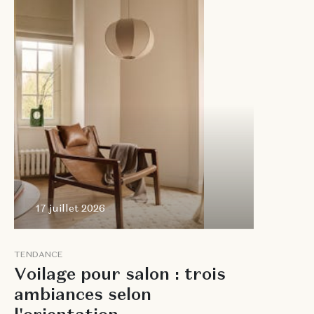
2026
17 juillet 2026
T
E
N
D
A
N
C
E
V
o
i
l
a
g
e
p
o
u
r
s
a
l
o
n
:
t
r
o
i
s
a
m
b
i
a
n
c
e
s
s
e
l
o
n