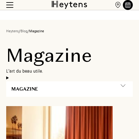
Heytens
/
Blog
/
Magazine
M
a
g
a
z
i
n
e
L
’
a
r
t
d
u
b
e
a
u
u
t
i
l
e
.
MAGAZINE
9 août
2026