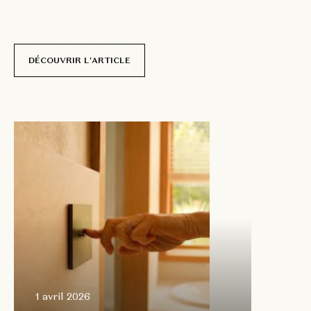
r
é
e
l
l
e
.
p
a
r
N
i
c
o
l
a
s
D
e
l
c
o
u
r
DÉCOUVRIR L'ARTICLE
1 avril
2026
1 avril 2026