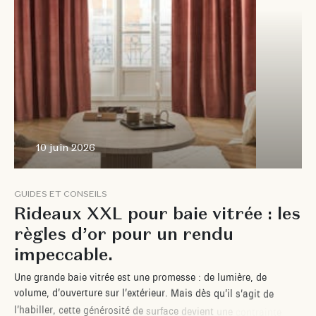
10 juin 2026
G
U
I
D
E
S
E
T
C
O
N
S
E
I
L
S
R
i
d
e
a
u
x
X
X
L
p
o
u
r
b
a
i
e
v
i
t
r
é
e
:
l
e
s
r
è
g
l
e
s
d
’
o
r
p
o
u
r
u
n
r
e
n
d
u
i
m
p
e
c
c
a
b
l
e
.
U
n
e
g
r
a
n
d
e
b
a
i
e
v
i
t
r
é
e
e
s
t
u
n
e
p
r
o
m
e
s
s
e
:
d
e
l
u
m
i
è
r
e
,
d
e
v
o
l
u
m
e
,
d
’
o
u
v
e
r
t
u
r
e
s
u
r
l
’
e
x
t
é
r
i
e
u
r
.
M
a
i
s
d
è
s
q
u
’
i
l
s
’
a
g
i
t
d
e
l
’
h
a
b
i
l
l
e
r
,
c
e
t
t
e
g
é
n
é
r
o
s
i
t
é
d
e
s
u
r
f
a
c
e
d
e
v
i
e
n
t
u
n
e
c
o
n
t
r
a
i
n
t
e