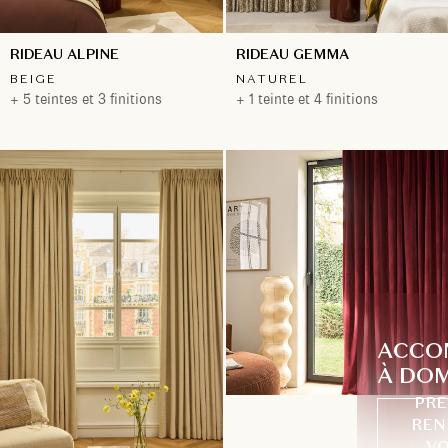
RIDEAU ALPINE
RIDEAU GEMMA
BEIGE
NATUREL
+ 5 teintes et 3 finitions
+ 1 teinte et 4 finitions
ACCO
À DOM
PRE
REN
VO