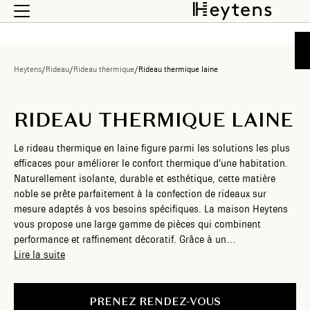
Heytens
/
Rideau
/
Rideau thermique
/
Rideau thermique laine
RIDEAU THERMIQUE LAINE
Le rideau thermique en laine figure parmi les solutions les plus
efficaces pour améliorer le confort thermique d’une habitation.
Naturellement isolante, durable et esthétique, cette matière
noble se prête parfaitement à la confection de rideaux sur
mesure adaptés à vos besoins spécifiques. La maison Heytens
vous propose une large gamme de pièces qui combinent
performance et raffinement décoratif. Grâce à un
accompagnement expert, chaque projet bénéficie d’un rendu
Lire la suite
unique, pensé pour sublimer vos pièces et optimiser l’isolation
de vos fenêtres.
PRENEZ RENDEZ-VOUS