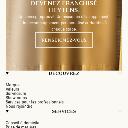
DEVENEZ FRANCHISÉ
HEYTENS.
Un concept éprouvé. Un réseau en développement.
Un accompagnement personnalisé et durable à
chaque étape.
RENSEIGNEZ-VOUS
DECOUVREZ
Marque
Valeurs
Sur-mesure
Showrooms
Services pour les professionnels
Nous rejoindre
SERVICES
Conseil à domicile
Prise de mesures