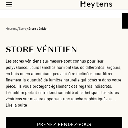
Heytens
/
Store
/
Store vénitien
STORE VÉNITIEN
Les stores vénitiens sur-mesure sont connus pour leur
polyvalence. Leurs lamelles horizontales de différentes largeurs,
en bois ou en aluminium, peuvent être inclinées pour filtrer
finement la quantité de lumière naturelle qui pénètre dans votre
pièce. Ils vous protègent également des regards indiscrets.
L’équilibre parfait entre fonctionnalité et esthétique. Les stores
vénitiens sur mesure apportent une touche sophistiquée et
contemporaine à votre intérieur, tout en offrant une solution
Lire la suite
efficace pour contrôler la lumière. Chez Heytens, nous vous
proposons des stores vénitiens personnalisés, en différentes
matières, finitions et largeurs, qui s’harmonisent parfaitement
PRENEZ RENDEZ-VOUS