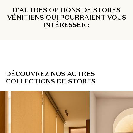
D'AUTRES OPTIONS DE STORES
VÉNITIENS QUI POURRAIENT VOUS
INTÉRESSER :
D
É
C
O
U
V
R
E
Z
N
O
S
A
U
T
R
E
S
C
O
L
L
E
C
T
I
O
N
S
D
E
S
T
O
R
E
S