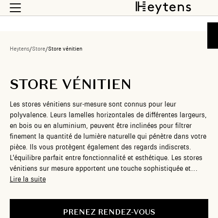
Heytens
/
Store
/
Store vénitien
STORE VÉNITIEN
Les stores vénitiens sur-mesure sont connus pour leur
polyvalence. Leurs lamelles horizontales de différentes largeurs,
en bois ou en aluminium, peuvent être inclinées pour filtrer
finement la quantité de lumière naturelle qui pénètre dans votre
pièce. Ils vous protègent également des regards indiscrets.
L’équilibre parfait entre fonctionnalité et esthétique. Les stores
vénitiens sur mesure apportent une touche sophistiquée et
contemporaine à votre intérieur, tout en offrant une solution
Lire la suite
efficace pour contrôler la lumière. Chez Heytens, nous vous
proposons des stores vénitiens personnalisés, en différentes
matières, finitions et largeurs, qui s’harmonisent parfaitement
PRENEZ RENDEZ-VOUS