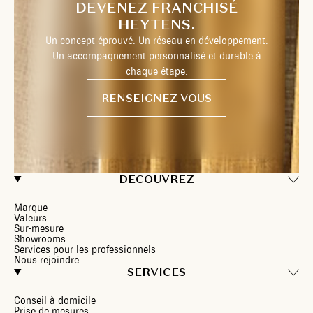
DEVENEZ FRANCHISÉ
HEYTENS.
Un concept éprouvé. Un réseau en développement.
Un accompagnement personnalisé et durable à
chaque étape.
RENSEIGNEZ-VOUS
DECOUVREZ
Marque
Valeurs
Sur-mesure
Showrooms
Services pour les professionnels
Nous rejoindre
SERVICES
Conseil à domicile
Prise de mesures