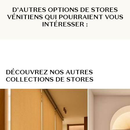
D'AUTRES OPTIONS DE STORES
VÉNITIENS QUI POURRAIENT VOUS
INTÉRESSER :
D
É
C
O
U
V
R
E
Z
N
O
S
A
U
T
R
E
S
C
O
L
L
E
C
T
I
O
N
S
D
E
S
T
O
R
E
S