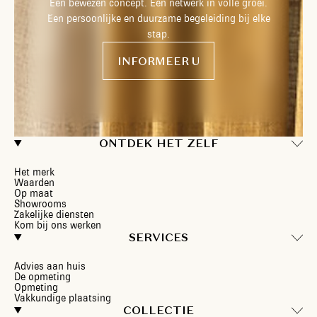
Een bewezen concept. Een netwerk in volle groei.
Een persoonlijke en duurzame begeleiding bij elke
stap.
INFORMEER U
ONTDEK HET ZELF
Het merk
Waarden
Op maat
Showrooms
Zakelijke diensten
Kom bij ons werken
SERVICES
Advies aan huis
De opmeting
Opmeting
Vakkundige plaatsing
COLLECTIE