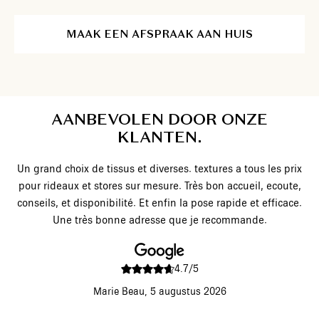
MAAK EEN AFSPRAAK AAN HUIS
AANBEVOLEN DOOR ONZE
KLANTEN.
rix
Zeer professioneel, ik beveel ze aan.
te,
ce.
4.7/5
max p,
29 juli 2026