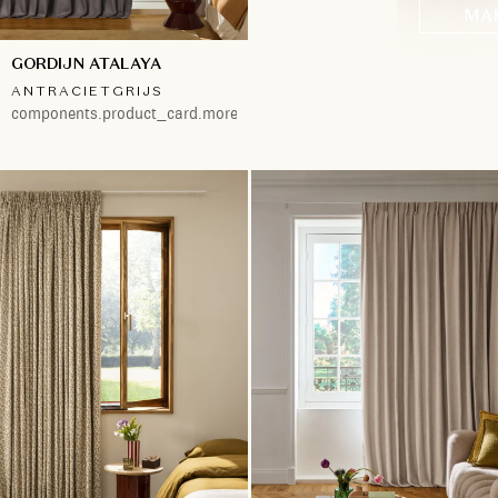
MA
GORDIJN ATALAYA
ANTRACIETGRIJS
components.product_card.more.both