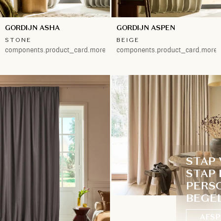
GORDIJN ASHA
GORDIJN ASPEN
STONE
BEIGE
components.product_card.more.both
components.product_card.more.
STAP
STAP 
PERS
BEGE
AFSP