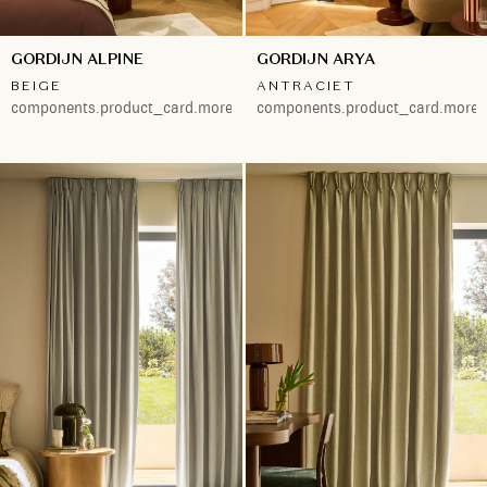
GORDIJN ALPINE
GORDIJN ARYA
BEIGE
ANTRACIET
components.product_card.more.both
components.product_card.more.