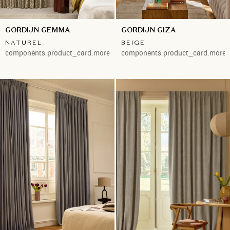
GORDIJN GEMMA
GORDIJN GIZA
NATUREL
BEIGE
components.product_card.more.both
components.product_card.more.