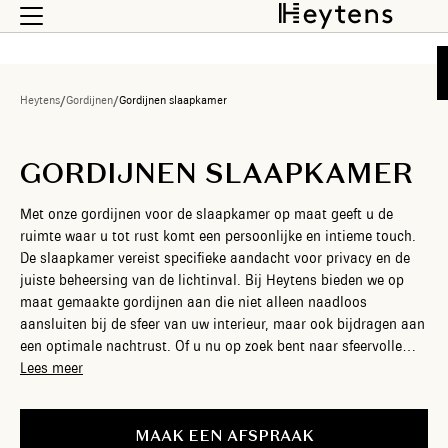
Heytens
/
Gordijnen
/
Gordijnen slaapkamer
GORDIJNEN SLAAPKAMER
Met onze gordijnen voor de slaapkamer op maat geeft u de
ruimte waar u tot rust komt een persoonlijke en intieme touch.
De slaapkamer vereist specifieke aandacht voor privacy en de
juiste beheersing van de lichtinval. Bij Heytens bieden we op
maat gemaakte gordijnen aan die niet alleen naadloos
aansluiten bij de sfeer van uw interieur, maar ook bijdragen aan
een optimale nachtrust. Of u nu op zoek bent naar sfeervolle
stoffen of naar verduisterende gordijnen om het ochtendlicht
Lees meer
volledig te blokkeren: wij hebben de perfecte oplossing voor uw
rustplek. Onze interieuradviseurs staan voor u klaar om u te
helpen de ideale slaapkamergordijnen te kiezen, voor een warme
MAAK EEN AFSPRAAK