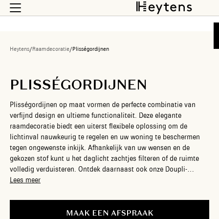
Heytens
/
Raamdecoratie
/
Plisségordijnen
PLISSÉGORDIJNEN
Plisségordijnen op maat vormen de perfecte combinatie van
verfijnd design en ultieme functionaliteit. Deze elegante
raamdecoratie biedt een uiterst flexibele oplossing om de
lichtinval nauwkeurig te regelen en uw woning te beschermen
tegen ongewenste inkijk. Afhankelijk van uw wensen en de
gekozen stof kunt u het daglicht zachtjes filteren of de ruimte
volledig verduisteren. Ontdek daarnaast ook onze Doupli-
gordijnen (ook wel honingraatgordijnen genoemd): dankzij hun
Lees meer
unieke dubbele plooi creëren ze een stilstaande luchtlaag die
uitstekend isoleert. Ze houden de kou buiten in de winter en
beschermen tegen hitte in de zomer. Het grootste voordeel van
MAAK EEN AFSPRAAK