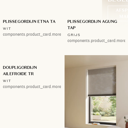
AFSP
MA
PLISSEGORDIJN ETNA TA
PLISSEGORDIJN AGUNG
TAP
WIT
components.product_card.more.2
GRIJS
components.product_card.more.
DOUPLIGORDIJN
AILEFROIDE TR
WIT
components.product_card.more.2