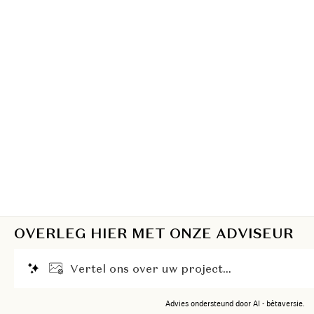
OVERLEG HIER MET ONZE ADVISEUR
V
e
r
t
e
l
o
n
s
o
v
e
r
u
w
p
r
o
j
e
c
t
.
.
.
Advies ondersteund door AI - bètaversie.