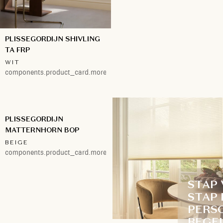
PLISSEGORDIJN SHIVLING
TA FRP
WIT
components.product_card.more.1
PLISSEGORDIJN
MATTERNHORN BOP
BEIGE
components.product_card.more.1
STAP
STAP 
PERS
BEGE