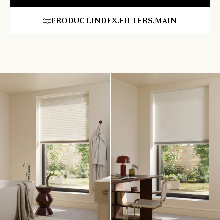
op maat gemaakte plisségordijnen is hun enorme veelzijdigheid.
Ze passen naadloos op vrijwel elk type raam, inclusief
PRODUCT.INDEX.FILTERS.MAIN
moeilijkere en atypische vormen zoals draai-kiepramen,
dakramen of ramen met een afwijkende vorm. U geniet van
eindeloze personalisatiemogelijkheden om een unieke, gastvrije
sfeer in huis te creëren, waarbij comfort en stijl harmonieus
samenkomen.