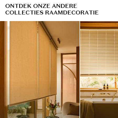
O
N
T
D
E
K
O
N
Z
E
A
N
D
E
R
E
C
O
L
L
E
C
T
I
E
S
R
A
A
M
D
E
C
O
R
A
T
I
E