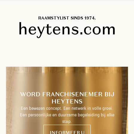
RAAMSTYLIST SINDS 1974.
heytens.com
WORD FRANCHISENEMER BIJ
HEYTENS
Een bewezen concept. Een netwerk in volle groei.
Een persoonlijke en duurzame begeleiding bij elke
stap.
INFORMEER U