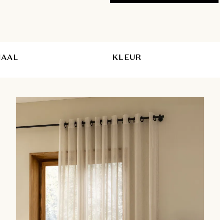
plaatsing van uw gordijnen door o
IAAL
KLEUR