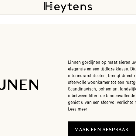
Linnen gordijnen op maat sieren u
elegantie en een tijdloze klasse. Di
interieurarchitecten, brengt direct
JNEN
sfeervolle woonkamer tot een rustg
Scandinavisch, bohemian, landelijk 
inbetween filtert de binnenvallende 
geniet u van een sfeervol verlicht
tegen ongewenste inkijk. Bij Heyten
Lees meer
in een indrukwekkende verscheidenh
en trendy kleuren. Onze interieurad
met onze vertrouwde service: van pro
MAAK EEN AFSPRAAK
mooiste plooien tot een millimeter