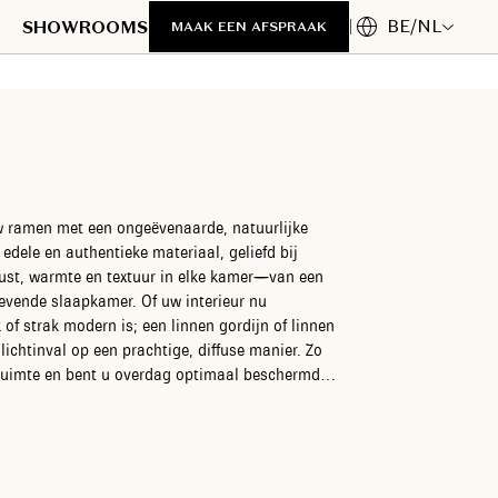
BE/NL
SHOWROOMS
MAAK EEN AFSPRAAK
w ramen met een ongeëvenaarde, natuurlijke
t edele en authentieke materiaal, geliefd bij
 rust, warmte en textuur in elke kamer—van een
evende slaapkamer. Of uw interieur nu
of strak modern is; een linnen gordijn of linnen
lichtinval op een prachtige, diffuse manier. Zo
e ruimte en bent u overdag optimaal beschermd
s ontdekt u een complete collectie linnen stoffen
eid aan natuurlijke texturen, verfijnde wevingen
viseurs nemen al het werk van A tot Z uit handen
fessioneel stijladvies bij u thuis over de
 nauwkeurige opmeting en een vlekkeloze