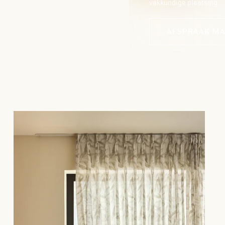
vakkundige plaatsing
AFSPRAAK M