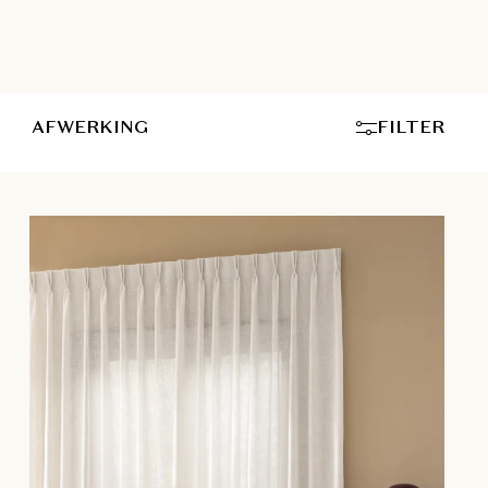
nze eigen montageservice.
AFWERKING
FILTER