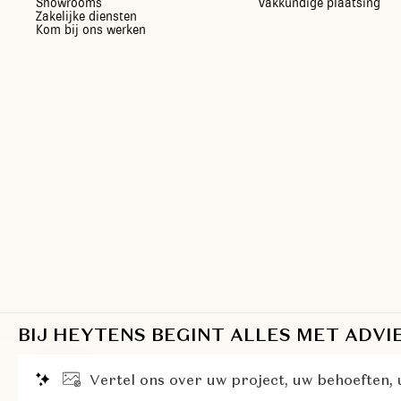
Showrooms
Vakkundige plaatsing
Zakelijke diensten
Kom bij ons werken
BIJ HEYTENS BEGINT ALLES MET ADVI
BE/NL
V
e
r
t
e
l
o
n
s
o
v
e
r
u
w
p
r
o
j
e
c
t
,
u
w
b
e
h
o
e
f
t
e
n
,