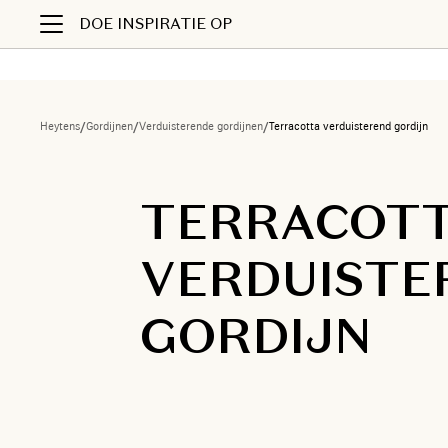
DOE INSPIRATIE OP
Heytens
/
Gordijnen
/
Verduisterende gordijnen
/
Terracotta verduisterend gordijn
TERRACOT
VERDUISTE
GORDIJN