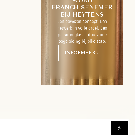
FRANCHISENEMER
BIJ HEYTENS
Een bewezen concept. Een
netwerk in volle groei. Een
persoonlijke en duurzame
begeleiding bij elke stap.
INFORMEER U