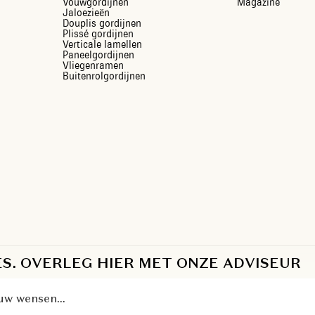
Vouwgordijnen
Magazine
Jaloezieën
Douplis gordijnen
Plissé gordijnen
Verticale lamellen
Paneelgordijnen
Vliegenramen
Buitenrolgordijnen
ES. OVERLEG HIER MET ONZE ADVISEUR
u
w
w
e
n
s
e
n
.
.
.