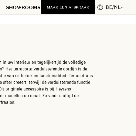
BE/NL
SHOWROOMS
MAAK EEN AFSPRAAK
 in uw interieur en tegelijkertijd de volledige
n? Het terracotta verduisterende gordijn is de
ie van esthetiek en functionaliteit. Terracotta is
sfeer creëert, terwijl de verduisterende functie
Dit originele accessoire is bij Heytens
nt modellen op maat. Zo vindt u altijd de
rfraaien.