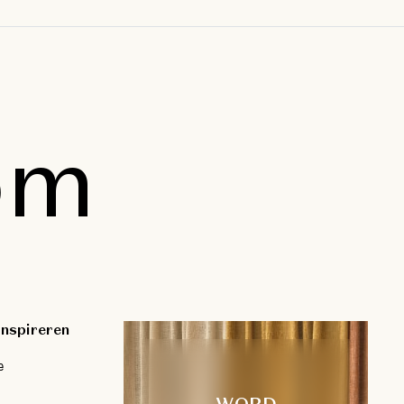
om
inspireren
e
WORD