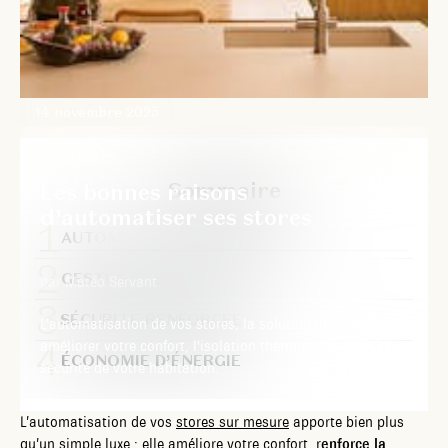
14 novembre 2025
TENDANCES
Sommaire
Les bonnes raisons
d’automatiser ses stores
AUTOMATISATION INTUITIVE
GESTION CENTRALISÉE
par Matéo Servant
SÉCURITÉ RENFORCÉE
L’automatisation de vos stores, la solution idéale pour
améliorer votre confort, l'isolation thermique et la
ÉCONOMIE D’ÉNERGIE
sécurité de votre habitation.
L’automatisation de vos
stores sur mesure
apporte bien plus
qu’un simple luxe : elle améliore votre confort, r
enforce la