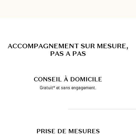
A
C
C
O
M
P
A
G
N
E
M
E
N
T
S
U
R
M
E
S
U
R
E
,
P
A
S
A
P
A
S
CONSEIL À DOMICILE
Gratuit* et sans engagement.
PRISE DE MESURES