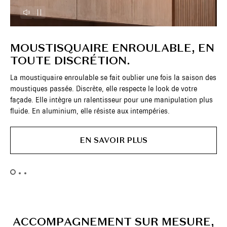
MOUSTISQUAIRE ENROULABLE, EN
M
TOUTE DISCRÉTION.
La 
Son
La moustiquaire enroulable se fait oublier une fois la saison des
Ell
moustiques passée. Discrète, elle respecte le look de votre
ouv
façade. Elle intègre un ralentisseur pour une manipulation plus
pou
fluide. En aluminium, elle résiste aux intempéries.
d’a
Ell
EN SAVOIR PLUS
- H
- A
A
C
C
O
M
P
A
G
N
E
M
E
N
T
S
U
R
M
E
S
U
R
E
,