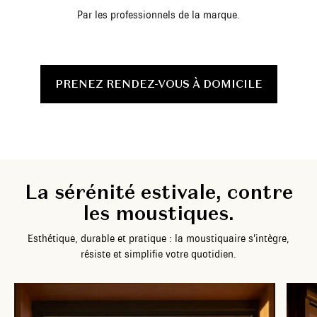
Par les professionnels de la marque.
PRENEZ RENDEZ-VOUS À DOMICILE
L
a
s
é
r
é
n
i
t
é
e
s
t
i
v
a
l
e
,
c
o
n
t
r
e
l
e
s
m
o
u
s
t
i
q
u
e
s
.
E
s
t
h
é
t
i
q
u
e
,
d
u
r
a
b
l
e
e
t
p
r
a
t
i
q
u
e
:
l
a
m
o
u
s
t
i
q
u
a
i
r
e
s
’
i
n
t
è
g
r
e
,
r
é
s
i
s
t
e
e
t
s
i
m
p
l
i
f
i
e
v
o
t
r
e
q
u
o
t
i
d
i
e
n
.