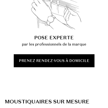
POSE EXPERTE
par les professionnels de la marque
PRENEZ RENDEZ-VOUS À DOMICILE
M
O
U
S
T
I
Q
U
A
I
R
E
S
S
U
R
M
E
S
U
R
E