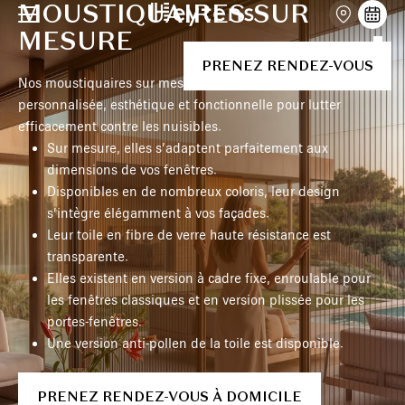
MOUSTIQUAIRES SUR
MESURE
PRENEZ RENDEZ-VOUS
Nos moustiquaires sur mesure offrent une solution
personnalisée, esthétique et fonctionnelle pour lutter
efficacement contre les nuisibles.
Sur mesure, elles s’adaptent parfaitement aux
dimensions de vos fenêtres.
Disponibles en de nombreux coloris, leur design
s’intègre élégamment à vos façades.
Leur toile en fibre de verre haute résistance est
transparente.
Elles existent en version à cadre fixe, enroulable pour
les fenêtres classiques et en version plissée pour les
portes-fenêtres.
Une version anti-pollen de la toile est disponible.
PRENEZ RENDEZ-VOUS À DOMICILE