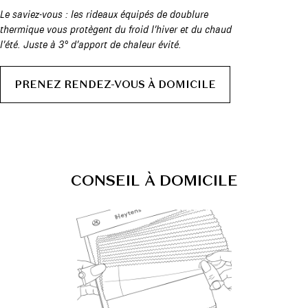
Le saviez-vous : les rideaux équipés de doublure
thermique vous protègent du froid l’hiver et du chaud
l’été. Juste à 3° d’apport de chaleur évité.
PRENEZ RENDEZ-VOUS À DOMICILE
C
O
N
S
E
I
L
À
D
O
M
I
C
I
L
E