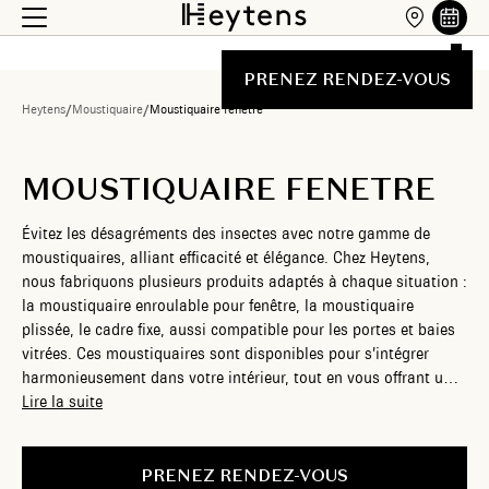
PRENEZ RENDEZ-VOUS
Heytens
/
Moustiquaire
/
Moustiquaire fenetre
MOUSTIQUAIRE FENETRE
Évitez les désagréments des insectes avec notre gamme de
moustiquaires, alliant efficacité et élégance. Chez Heytens,
nous fabriquons plusieurs produits adaptés à chaque situation :
la moustiquaire enroulable pour fenêtre, la moustiquaire
plissée, le cadre fixe, aussi compatible pour les portes et baies
vitrées. Ces moustiquaires sont disponibles pour s’intégrer
harmonieusement dans votre intérieur, tout en vous offrant une
protection efficace contre les insectes. Faites confiance à nos
Lire la suite
experts pour vous conseiller dans le choix et l’installation du
produit idéal pour votre confort. Nos produits sont conçus pour
se fondre discrètement dans vos menuiseries, qu’il s’agisse
PRENEZ RENDEZ-VOUS