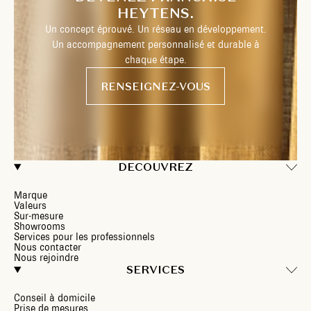
HEYTENS.
Un concept éprouvé. Un réseau en développement.
Un accompagnement personnalisé et durable à
chaque étape.
RENSEIGNEZ-VOUS
DECOUVREZ
Marque
Valeurs
Sur-mesure
Showrooms
Services pour les professionnels
Nous contacter
Nous rejoindre
SERVICES
Conseil à domicile
Prise de mesures