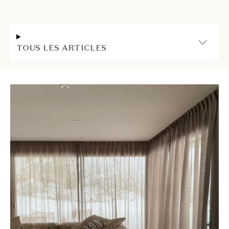
TOUS LES ARTICLES