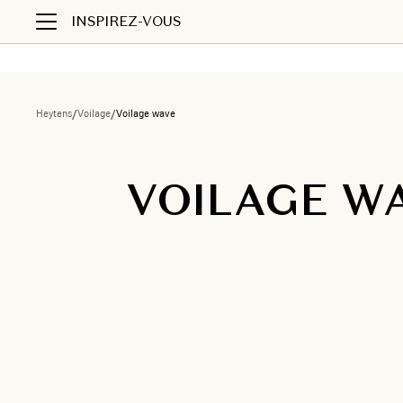
INSPIREZ-VOUS
Heytens
/
Voilage
/
Voilage wave
VOILAGE W