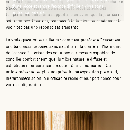
ne le lâche pas avant la fin d'après-midi. Les apports de chaleur
d’une pièce et rendre l’espace difficile à vivre sans
s'accumulent heure après heure, et la pièce atteint des
protection adaptée.
températures difficiles à supporter bien avant que la journée ne
soit terminée. Pourtant, renoncer à la lumière ou condamner la
vue n'est pas une réponse satisfaisante.
La vraie question est ailleurs : comment protéger efficacement
une baie aussi exposée sans sacrifier ni la clarté, ni l'harmonie
de l'espace ? Il existe des solutions sur-mesure capables de
concilier confort thermique, lumière naturelle diffuse et
esthétique intérieure, sans recourir à la climatisation. Cet
article présente les plus adaptées à une exposition plein sud,
hiérarchisées selon leur efficacité réelle et leur pertinence pour
votre configuration.