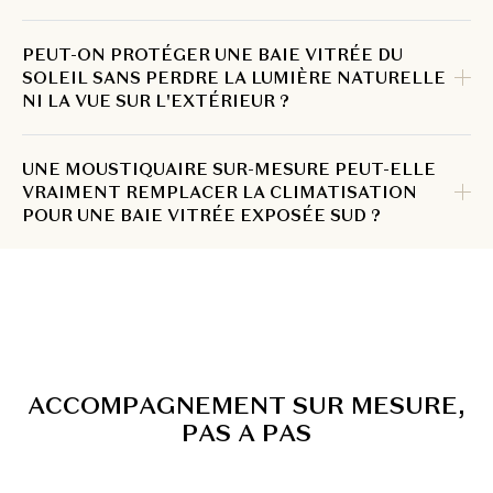
PEUT-ON PROTÉGER UNE BAIE VITRÉE DU
SOLEIL SANS PERDRE LA LUMIÈRE NATURELLE
NI LA VUE SUR L'EXTÉRIEUR ?
UNE MOUSTIQUAIRE SUR-MESURE PEUT-ELLE
VRAIMENT REMPLACER LA CLIMATISATION
POUR UNE BAIE VITRÉE EXPOSÉE SUD ?
A
C
C
O
M
P
A
G
N
E
M
E
N
T
S
U
R
M
E
S
U
R
E
,
P
A
S
A
P
A
S