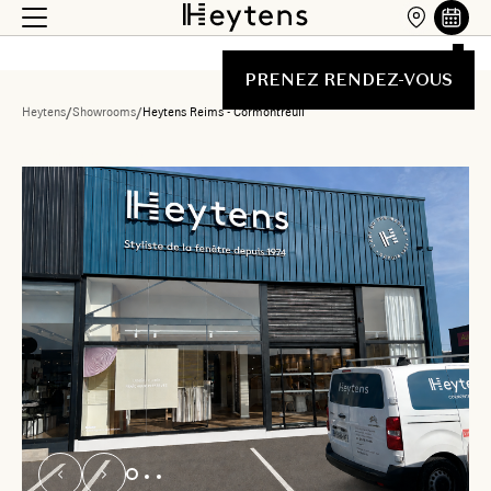
PRENEZ RENDEZ-VOUS
Heytens
/
Showrooms
/
Heytens Reims - Cormontreuil
Liste des showrooms