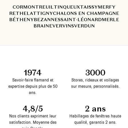
CORMONTREUIL
TINQUEUX
TAISSY
MERFY
RETHEL
ATTIGNY
CHALONS EN CHAMPAGNE
BÉTHENY
BEZANNES
SAINT-LÉONARD
MERLE
BRAINE
VERVINS
VERDUN
1974
3000
Savoir-faire flamand et
Stores, rideaux et voilages
expertise depuis plus de 50
sur mesure, personnalisés.
ans.
4,8/5
2 ans
Nos clients expriment leur
Habillages de fenêtres haute
satisfaction. Moyenne des
qualité, garantis 2 ans.