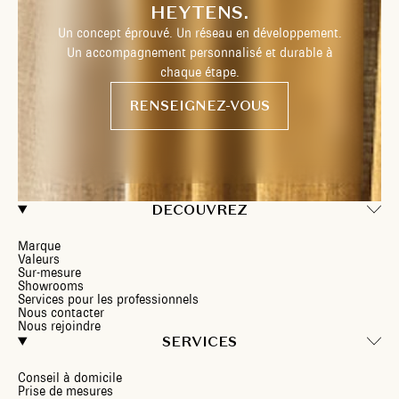
HEYTENS.
Un concept éprouvé. Un réseau en développement.
Un accompagnement personnalisé et durable à
chaque étape.
RENSEIGNEZ-VOUS
DECOUVREZ
Marque
Valeurs
Sur-mesure
Showrooms
Services pour les professionnels
Nous contacter
Nous rejoindre
SERVICES
Conseil à domicile
Prise de mesures