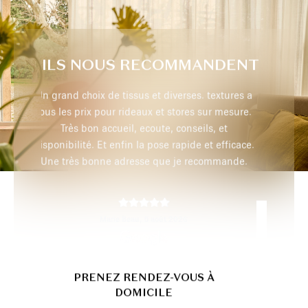
ILS NOUS RECOMMANDENT
extures a
Très professionnel, je recommande
r mesure.
 et
efficace.
max p,
29 juillet 2026
mmande.
PRENEZ RENDEZ-VOUS À
DOMICILE