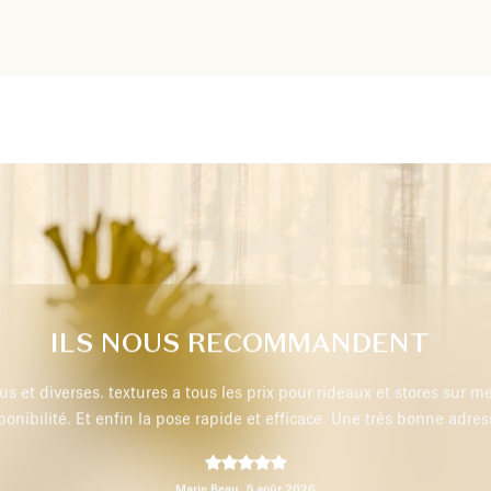
ILS NOUS RECOMMANDENT
s et diverses. textures a tous les prix pour rideaux et stores sur m
sponibilité. Et enfin la pose rapide et efficace. Une très bonne ad
Marie Beau,
5 août 2026