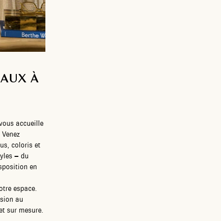
EAUX À
vous accueille
. Venez
us, coloris et
tyles – du
sposition en
otre espace.
ssion au
 et sur mesure.