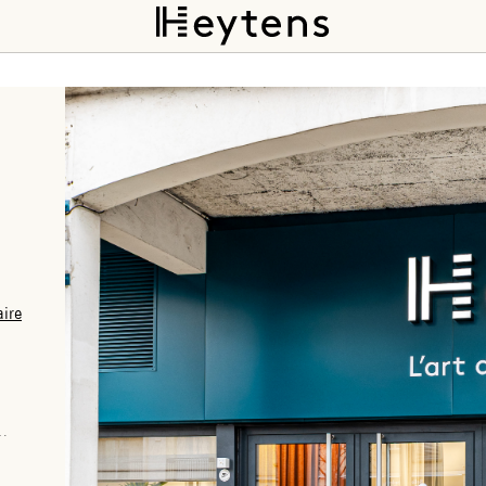
aire
et