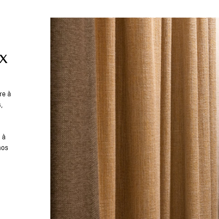
X
re à
,
 à
nos