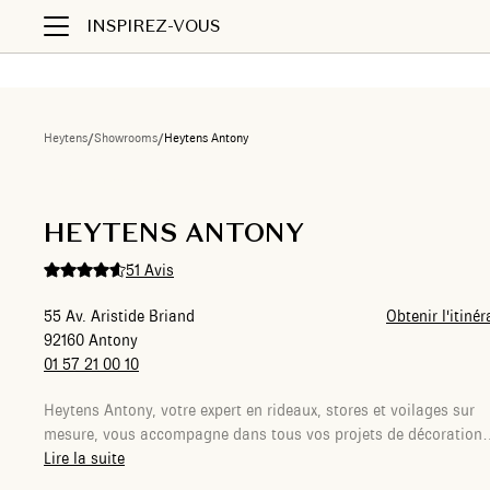
INSPIREZ-VOUS
Heytens
/
Showrooms
/
Heytens Antony
Liste des showrooms
HEYTENS ANTONY
51 Avis
55 Av. Aristide Briand
Obtenir l'itinér
92160 Antony
01 57 21 00 10
Heytens Antony, votre expert en rideaux, stores et voilages sur
mesure, vous accompagne dans tous vos projets de décoration
intérieure. Prenez rendez-vous à domicile avec l’un de nos
Lire la suite
conseillers pour bénéficier d’un accompagnement personnalisé 