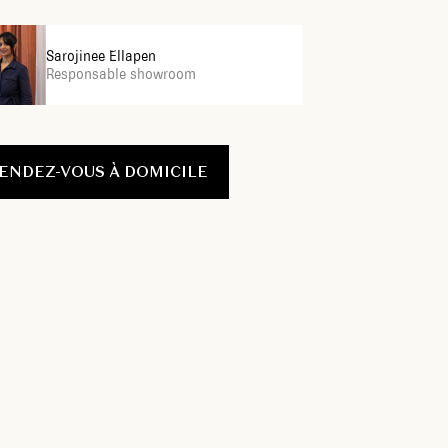
Sarojinee Ellapen
Responsable showroom
ENDEZ-VOUS À DOMICILE