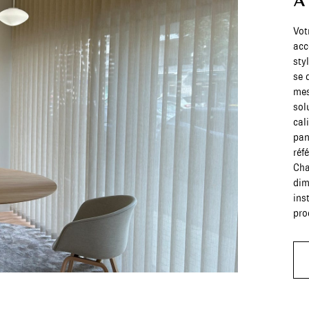
À
Vot
acc
sty
se 
mes
sol
cal
pan
réf
Cha
dim
ins
pro