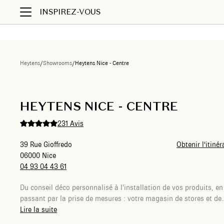
INSPIREZ-VOUS
Heytens
/
Showrooms
/
Heytens Nice - Centre
Liste des showrooms
HEYTENS NICE - CENTRE
231 Avis
39 Rue Gioffredo
Obtenir l'itinér
06000 Nice
04 93 04 43 61
Du conseil déco personnalisé à l’installation de vos produits, en
passant par la prise de mesures : votre magasin de stores et de
rideaux sur-mesure Heytens à Nice s’occupe de tout pour vous.
Lire la suite
Votre Conseillère dédiée écoutera vos envies, dans le but de vou