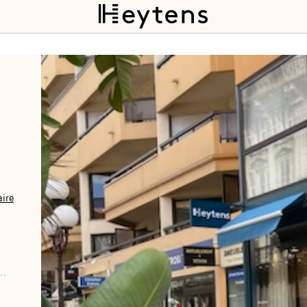
aire
s