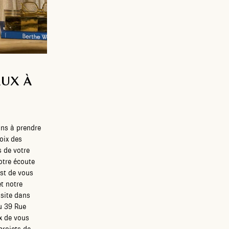
AUX À
ons à prendre
oix des
s de votre
otre écoute
est de vous
et notre
site dans
au 39 Rue
x de vous
projets de