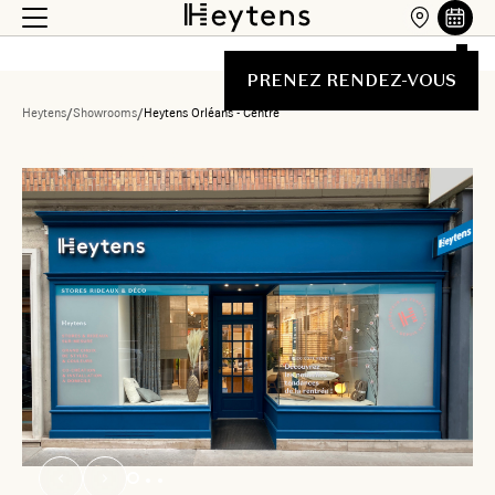
PRENEZ RENDEZ-VOUS
Heytens
/
Showrooms
/
Heytens Orléans - Centre
Liste des showrooms