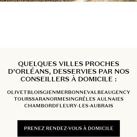
QUELQUES VILLES PROCHES
D’ORLÉANS, DESSERVIES PAR NOS
CONSEILLERS À DOMICILE :
OLIVET
BLOIS
GIEN
MER
BONNEVAL
BEAUGENCY
TOURS
SARAN
ORMES
INGRÉ
LES AULNAIES
CHAMBORD
FLEURY-LES-AUBRAIS
PRENEZ RENDEZ-VOUS À DOMICILE