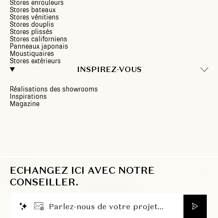
Stores enrouleurs
Stores bateaux
Stores vénitiens
Stores douplis
Stores plissés
Stores californiens
Panneaux japonais
Moustiquaires
Stores extérieurs
INSPIREZ-VOUS
Réalisations des showrooms
Inspirations
Magazine
ECHANGEZ ICI AVEC NOTRE
FR
CONSEILLER.
P
a
r
l
e
z
-
n
o
u
s
d
e
v
o
t
r
e
p
r
o
j
e
t
.
.
.