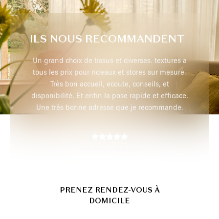
ILS NOUS RECOMMANDENT
extures a
Très professionnel, je recommande
r mesure.
 et
efficace.
max p,
29 juillet 2026
mmande.
PRENEZ RENDEZ-VOUS À
DOMICILE