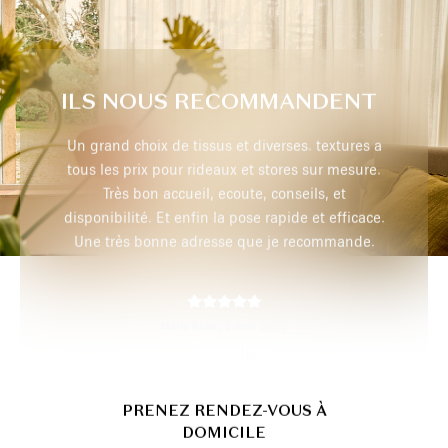
ILS NOUS RECOMMANDENT
extures a
Très professionnel, je recommande
r mesure.
 et
 efficace.
max p,
29 juillet 2026
mmande.
PRENEZ RENDEZ-VOUS À
DOMICILE