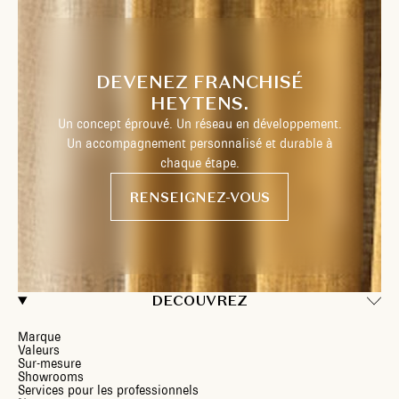
DEVENEZ FRANCHISÉ
HEYTENS.
Un concept éprouvé. Un réseau en développement.
Un accompagnement personnalisé et durable à
chaque étape.
RENSEIGNEZ-VOUS
DECOUVREZ
Marque
Valeurs
Sur-mesure
Showrooms
Services pour les professionnels