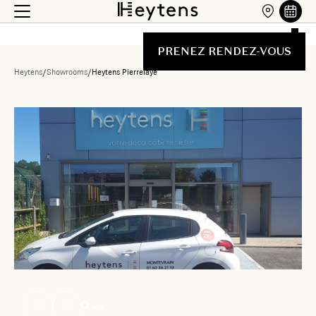
PRENEZ RENDEZ-VOUS
Heytens
/
Showrooms
/
Heytens Pierrelaye
Liste des showrooms