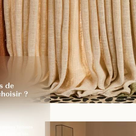
s de
hoisir ?
ertaines finitions
s atouts et ses