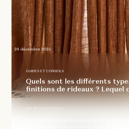
24 décembre 2025
GUIDES ET CONSEILS
Quels sont les différents type
finitions de rideaux ? Lequel c
par Nicolas Delcour
En fonction du type de rideau ou de voile et du besoin,
c
sont plus adaptées que d’autres
et chaque solution a se