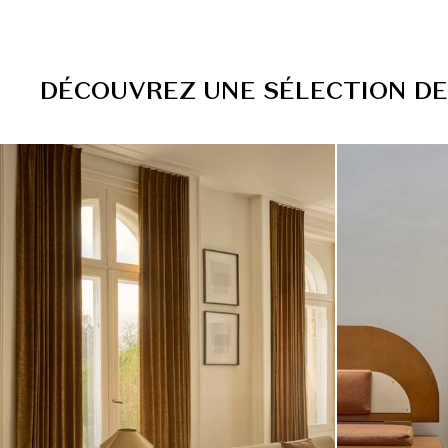
D
É
C
O
U
V
R
E
Z
U
N
E
S
É
L
E
C
T
I
O
N
D
E