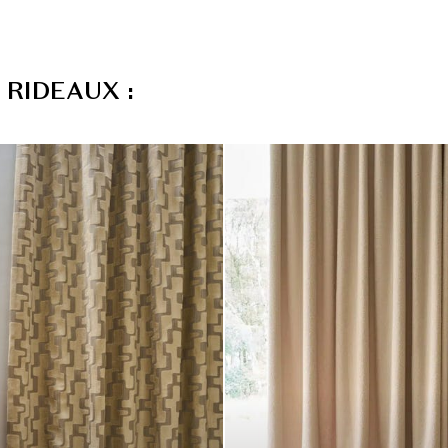
R
I
D
E
A
U
X
: