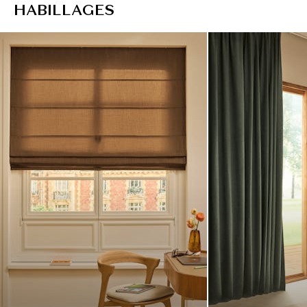
H
A
B
I
L
L
A
G
E
S