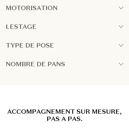
MOTORISATION
LESTAGE
TYPE DE POSE
NOMBRE DE PANS
A
C
C
O
M
P
A
G
N
E
M
E
N
T
S
U
R
M
E
S
U
R
E
,
P
A
S
A
P
A
S
.