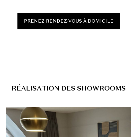
PRENEZ RENDEZ-VOUS À DOMICILE
R
É
A
L
I
S
A
T
I
O
N
D
E
S
S
H
O
W
R
O
O
M
S