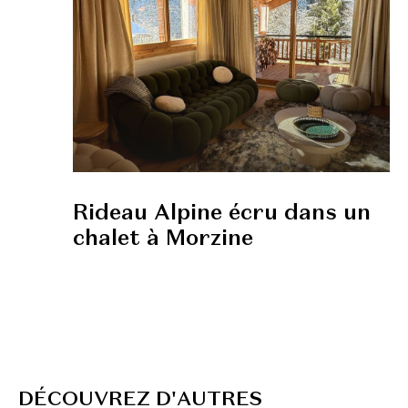
Rideau Alpine écru dans un
chalet à Morzine
D
É
C
O
U
V
R
E
Z
D
'
A
U
T
R
E
S